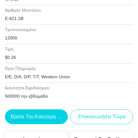
Αριθμός Μοντέλου:
Ε-821-2Β
Τροποποιημένο:
12000
Τιμή:
$0.26
Όροι Πληρωμής:
Ε/Ε, D/A, D/P, T/T, Western Union
Ικανότητα Εφοδιασμού:
500000 την εβδομάδα
Βρείτε Την Καλύτερη Τιμή
Επικοινωνήστε Τώρα