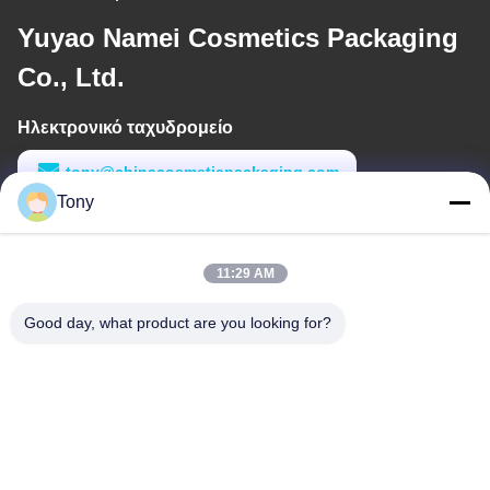
Yuyao Namei Cosmetics Packaging
Co., Ltd.
Ηλεκτρονικό ταχυδρομείο
tony@chinacosmeticpackaging.com
Tony
Εργασιακό χρόνο
8:00-17:00
11:29 AM
Η διεύθυνσή μας
Good day, what product are you looking for?
Διεύθυνση
Αριθμός 8 Xiadalu, Nijialu Village, πόλη Simen, πόλη Yuyao,
Ningbo, Κίνα
Τηλεφώνημα
86--19012893906