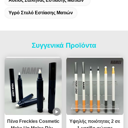
Άδειος Σωλήνας Εστίασης Ματιών
Υγρό Στυλό Εστίασης Ματιών
Συγγενικά Προϊόντα
Πένα Freckles Cosmetic
Υψηλής ποιότητας 2 σε