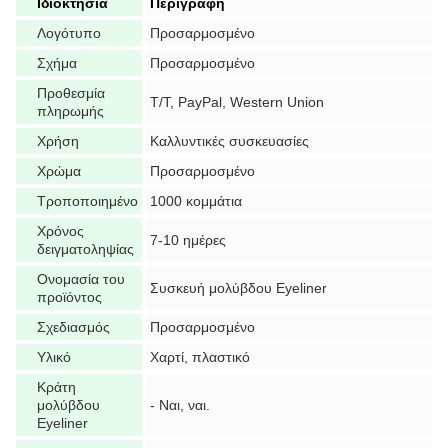
Ιδιοκτησία
Περιγραφή
Λογότυπο
Προσαρμοσμένο
Σχήμα
Προσαρμοσμένο
Προθεσμία
T/T, PayPal, Western Union
πληρωμής
Χρήση
Καλλυντικές συσκευασίες
Χρώμα
Προσαρμοσμένο
Τροποποιημένο
1000 κομμάτια
Χρόνος
7-10 ημέρες
δειγματοληψίας
Ονομασία του
Συσκευή μολύβδου Eyeliner
προϊόντος
Σχεδιασμός
Προσαρμοσμένο
Υλικό
Χαρτί, πλαστικό
Κράτη
μολύβδου
- Ναι, ναι.
Eyeliner