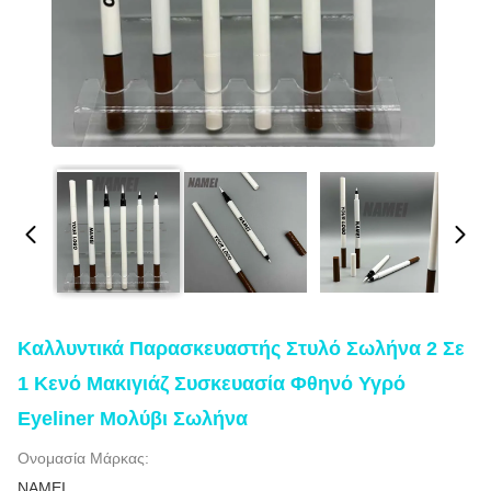
Καλλυντικά Παρασκευαστής Στυλό Σωλήνα 2 Σε
1 Κενό Μακιγιάζ Συσκευασία Φθηνό Υγρό
Eyeliner Μολύβι Σωλήνα
Ονομασία Μάρκας:
NAMEI