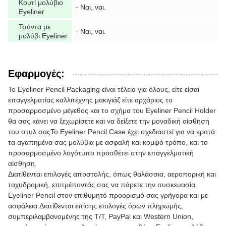
Κουτί μολύβιο
- Ναι, ναι.
Eyeliner
Τσάντα με
- Ναι, ναι.
μολύβι Eyeliner
Εφαρμογές:
Το Eyeliner Pencil Packaging είναι τέλειο για όλους, είτε είσαι
επαγγελματίας καλλιτέχνης μακιγιάζ είτε αρχάριος.το
προσαρμοσμένο μέγεθος και το σχήμα του Eyeliner Pencil Holder
θα σας κάνει να ξεχωρίσετε και να δείξετε την μοναδική αίσθηση
του στυλ σαςΤο Eyeliner Pencil Case έχει σχεδιαστεί για να κρατά
τα αγαπημένα σας μολύβια με ασφαλή και κομψό τρόπο, και το
προσαρμοσμένο λογότυπο προσθέτει στην επαγγελματική
αίσθηση.
Διατίθενται επιλογές αποστολής, όπως θαλάσσια, αεροπορική και
ταχυδρομική, επιτρέποντάς σας να πάρετε την συσκευασία
Eyeliner Pencil στον επιθυμητό προορισμό σας γρήγορα και με
ασφάλεια.Διατίθενται επίσης επιλογές όρων πληρωμής,
συμπεριλαμβανομένης της T/T, PayPal και Western Union,