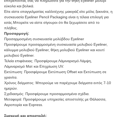
επιτρέποντάς σας να πληρώσετε για την θήκη Eyeliner μολύβι
εύκολα και βολικά.
Είτε είστε επαγγελματίας καλλιτέχνης μακιγιάζ είτε μόλις ξεκινάτε, η
συσκευασία Eyeliner Pencil Packaging είναι η τέλεια επιλογή για
εσάς.Μπορείτε να είστε σίγουροι ότι θα ξεχωρίσετε από το
πλήθος.
Προσαρμογή:
Προσαρμοσμένη συσκευασία μολύβδου Eyeliner
Προσφέρουμε προσαρμοσμένη συσκευασία μολυβιού Eyeliner,
κάλυμμα μολυβιού Eyeliner, θήκη μολυβιού Eyeliner και κουτί
μολυβιού Eyeliner.
Τελεία επιφάνειας: Προσφέρουμε Λάμιναρισμό Λάμψη,
Λάμιναρισμό Ματ και Επιχρίωση UV.
Εκτύπωση: Προσφέρουμε Εκτύπωση Offset και Εκτύπωση σε
γρανίτα.
Χρόνος δείγματος: Μπορούμε να παρέχουμε δείγματα εντός 7-10
ημερών.
Σχεδιασμός: Προσφέρουμε προσαρμοσμένα σχέδια.
Μεταφορά: Προσφέρουμε υπηρεσίες αποστολής με Θάλασσα,
Αεροπορία και Express.
Συσκευή και αποστολή: