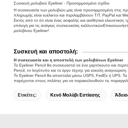
Συσκευή μολυβιού Eyeliner - Προσαρμοσμένο σχέδιο
Η συσκευασία των μολυβιών μας είναι προσαρμοσμένη στις προ
πληρωμής είναι ευέλικτοι και περιλαμβάνουν T/T, PayPal και We
Εκτός από το ότι είναι ένας ασφαλής και αισθητικά ελκυστικός 
επιλογή για τις ανάγκες συσκευασίας καλλυντικώνΕπικοινωνήστε
μολύβινου Eyeliner!
Συσκευή και αποστολή:
Η συσκευασία και η αποστολή των μολυβάνων Eyeliner
Το Eyeliner Pencil θα συσκευαστεί σε ένα χαρτόκουτο και περιτ
Pencil, το λογότυπο και το έργο τέχνης για εύκολη αναγνώριση.
Το Eyeliner Pencil θα αποσταλεί μέσω USPS, FedEx ή UPS. Τ
παρέχονται στους πελάτες για να παρακολουθούν τις παραγγελί
Ετικέτες:
Κενό Μολύβι Εστίασης
Άδειο