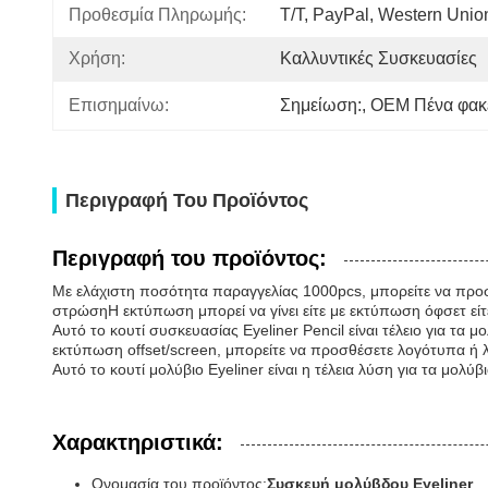
Προθεσμία Πληρωμής:
T/T, PayPal, Western Unio
Χρήση:
Καλλυντικές Συσκευασίες
Επισημαίνω:
Σημείωση:
, 
OEM Πένα φακ
Περιγραφή Του Προϊόντος
Περιγραφή του προϊόντος:
Με ελάχιστη ποσότητα παραγγελίας 1000pcs, μπορείτε να προσαρμ
στρώσηΗ εκτύπωση μπορεί να γίνει είτε με εκτύπωση όφσετ εί
Αυτό το κουτί συσκευασίας Eyeliner Pencil είναι τέλειο για τ
εκτύπωση offset/screen, μπορείτε να προσθέσετε λογότυπα ή λέξ
Αυτό το κουτί μολύβιο Eyeliner είναι η τέλεια λύση για τα μολ
Χαρακτηριστικά:
Ονομασία του προϊόντος:
Συσκευή μολύβδου Eyeliner