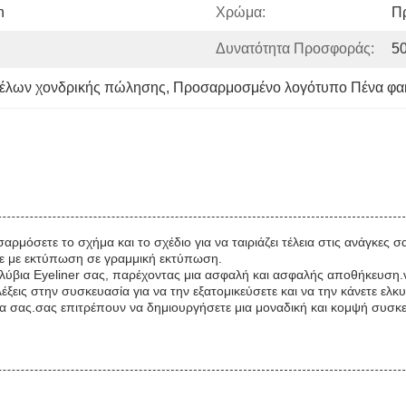
n
Χρώμα:
Π
Δυνατότητα Προσφοράς:
5
έλων χονδρικής πώλησης
, 
Προσαρμοσμένο λογότυπο Πένα φα
όσετε το σχήμα και το σχέδιο για να ταιριάζει τέλεια στις ανάγκες σα
τε με εκτύπωση σε γραμμική εκτύπωση.
α μολύβια Eyeliner σας, παρέχοντας μια ασφαλή και ασφαλής αποθήκευσ
εις στην συσκευασία για να την εξατομικεύσετε και να την κάνετε ελκυ
ύβια σας.σας επιτρέπουν να δημιουργήσετε μια μοναδική και κομψή συσκε