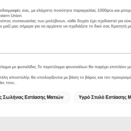
διαγραφές σας, με ελάχιστη ποσότητα παραγγελίας 1000pcs.και μπορε
stern Union.
τρόπος συσκευασίας των μολύβινων, κάθε δοχείο έχει σχεδιαστεί για εύ
 μαζί μας σήμερα για να αρχίσετε να σχεδιάζετε το δικό σας Κρατητή μ
ύλιγμα με φυσαλίδες.Το περιτύλιγμα φουσκάλων θα παρέχει επιπλέον μαξ
α τέλη αποστολής θα υπολογίζονται με βάση το βάρος και τον προορι
ες τους..
ς Σωλήνας Εστίασης Ματιών
Υγρό Στυλό Εστίασης 