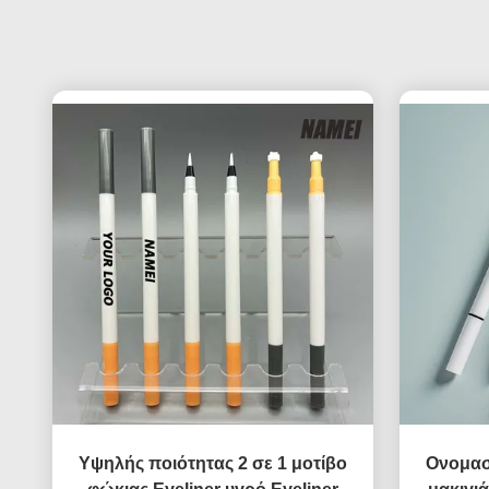
Υψηλής ποιότητας 2 σε 1 μοτίβο
Ονομασ