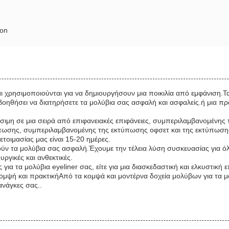
ion
ι χρησιμοποιούνται για να δημιουργήσουν μια ποικιλία από εμφάνιση.Τα
ηθήσει να διατηρήσετε τα μολύβια σας ασφαλή και ασφαλείς.ή μια πρα
έσιμη σε μια σειρά από επιφανειακές επιφάνειες, συμπεριλαμβανομένης
πωσης, συμπεριλαμβανομένης της εκτύπωσης οφσετ και της εκτύπωσης 
τοιμασίας μας είναι 15-20 ημέρες.
τούν τα μολύβια σας ασφαλή.Έχουμε την τέλεια λύση συσκευασίας για όλ
ουργικές και ανθεκτικές.
για τα μολύβια eyeliner σας, είτε για μια διασκεδαστική και ελκυστική 
κομψή και πρακτικήΑπό τα κομψά και μοντέρνα δοχεία μολύβων για τα μά
ανάγκες σας..