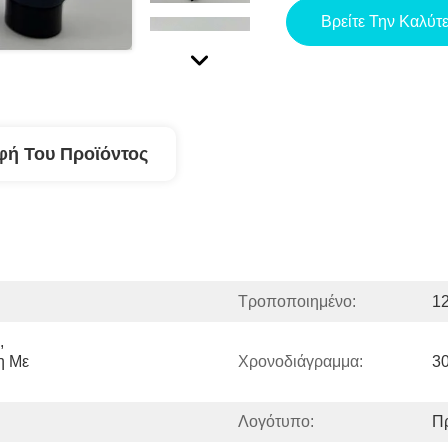
Βρείτε Την Καλύτ
φή Του Προϊόντος
Τροποποιημένο:
1
 
 Με 
Χρονοδιάγραμμα:
3
Λογότυπο:
Π