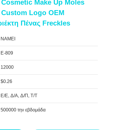
s Cosmetic Make Up Moles
s Custom Logo OEM
ιέκτη Πένας Freckles
NAMEI
Ε-809
12000
$0.26
Ε/Ε, Δ/Α, Δ/Π, Τ/Τ
500000 την εβδομάδα