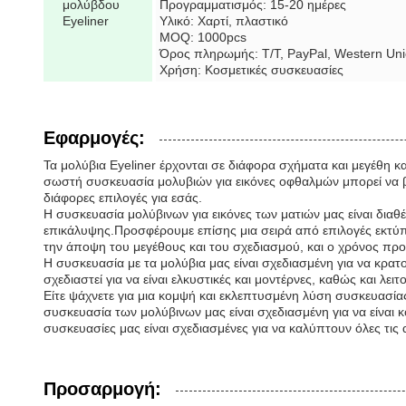
μολύβδου
Προγραμματισμός: 15-20 ημέρες
Eyeliner
Υλικό: Χαρτί, πλαστικό
MOQ: 1000pcs
Όρος πληρωμής: T/T, PayPal, Western Un
Χρήση: Κοσμετικές συσκευασίες
Εφαρμογές:
Τα μολύβια Eyeliner έρχονται σε διάφορα σχήματα και μεγέθη κα
σωστή συσκευασία μολυβιών για εικόνες οφθαλμών μπορεί να βο
διάφορες επιλογές για εσάς.
Η συσκευασία μολύβινων για εικόνες των ματιών μας είναι διαθ
επικάλυψης.Προσφέρουμε επίσης μια σειρά από επιλογές εκτύ
την άποψη του μεγέθους και του σχεδιασμού, και ο χρόνος προε
Η συσκευασία με τα μολύβια μας είναι σχεδιασμένη για να κρα
σχεδιαστεί για να είναι ελκυστικές και μοντέρνες, καθώς και λειτ
Είτε ψάχνετε για μια κομψή και εκλεπτυσμένη λύση συσκευασίας 
συσκευασία των μολύβινων μας είναι σχεδιασμένη για να είναι 
συσκευασίες μας είναι σχεδιασμένες για να καλύπτουν όλες τις 
Προσαρμογή: