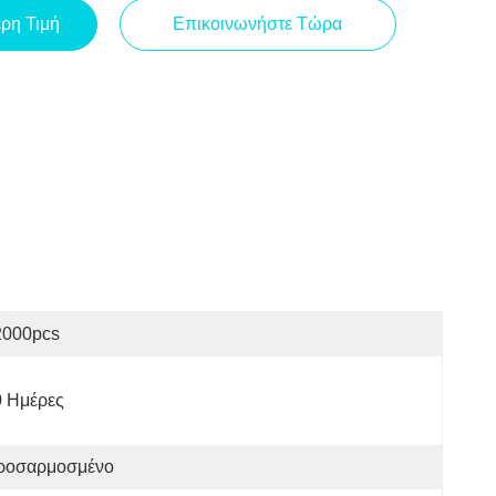
ερη Τιμή
Επικοινωνήστε Τώρα
2000pcs
0 Ημέρες
ροσαρμοσμένο