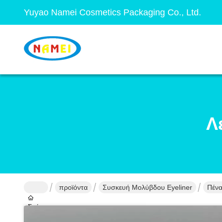
Yuyao Namei Cosmetics Packaging Co., Ltd.
Λ
προϊόντα
Συσκευή Μολύβδου Eyeliner
Πένα
Σπίτι