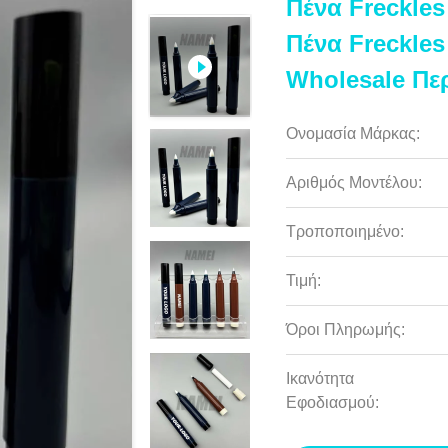
Πένα Freckle
Πένα Freckle
Wholesale Περ
Ονομασία Μάρκας:
Αριθμός Μοντέλου:
Τροποποιημένο:
Τιμή:
Όροι Πληρωμής:
Ικανότητα
Εφοδιασμού: