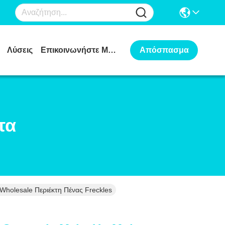
Λύσεις
Επικοινωνήστε Μαζί Μας
Απόσπασμα
τα
holesale Περιέκτη Πένας Freckles