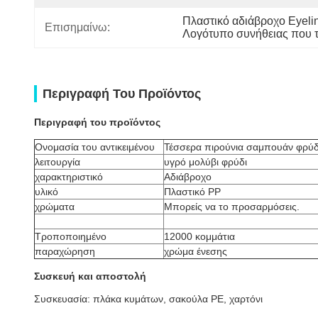
Πλαστικό αδιάβροχο Eyeli
Επισημαίνω:
Λογότυπο συνήθειας που τ
Περιγραφή Του Προϊόντος
Περιγραφή του προϊόντος
Ονομασία του αντικειμένου
Τέσσερα πιρούνια σαμπουάν φρύδ
λειτουργία
υγρό μολύβι φρύδι
χαρακτηριστικό
Αδιάβροχο
υλικό
Πλαστικό PP
χρώματα
Μπορείς να το προσαρμόσεις.
Τροποποιημένο
12000 κομμάτια
παραχώρηση
χρώμα ένεσης
Συσκευή και αποστολή
Συσκευασία: πλάκα κυμάτων, σακούλα PE, χαρτόνι