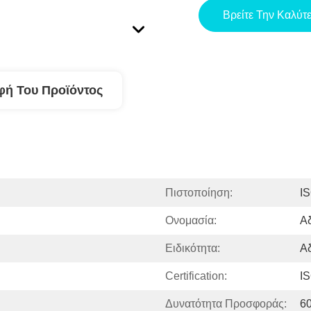
Βρείτε Την Καλύτ
φή Του Προϊόντος
Πιστοποίηση:
I
Ονομασία:
Αδ
Ειδικότητα:
Α
Certification:
I
Δυνατότητα Προσφοράς:
6