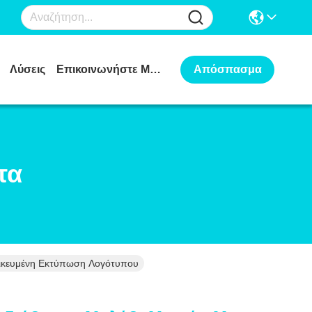
Λύσεις
Επικοινωνήστε Μαζί Μας
Απόσπασμα
τα
μικευμένη Εκτύπωση Λογότυπου