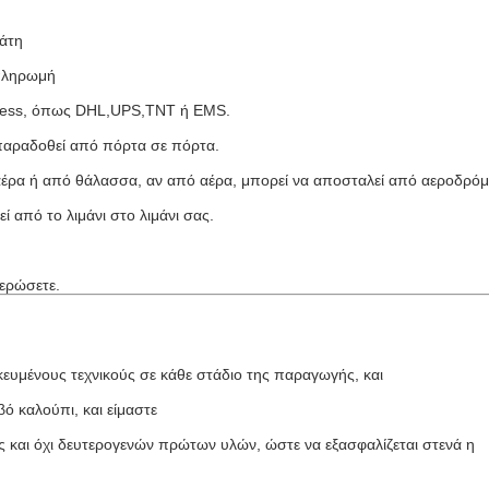
λάτη
 πληρωμή
xpress, όπως DHL,UPS,TNT ή EMS.
παραδοθεί από πόρτα σε πόρτα.
αέρα ή από θάλασσα, αν από αέρα, μπορεί να αποσταλεί από αεροδρόμ
 από το λιμάνι στο λιμάνι σας.
ερώσετε.
κευμένους τεχνικούς σε κάθε στάδιο της παραγωγής, και
βό καλούπι, και είμαστε
και όχι δευτερογενών πρώτων υλών, ώστε να εξασφαλίζεται στενά η