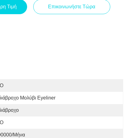
ερη Τιμή
Επικοινωνήστε Τώρα
SO
ιάβροχο Μολύβι Eyeliner
διάβροχο
SO
00000/μήνα