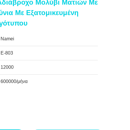
Αδιάβροχο Μολύβι Ματιών Με
ύνια Με Εξατομικευμένη
γότυπου
Namei
Ε-803
12000
600000/μήνα