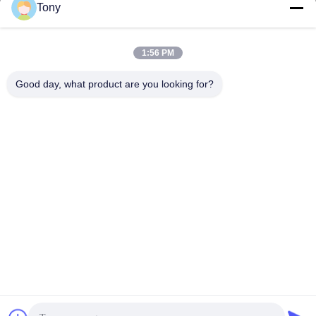
Tony
Εργασιακό χρόνο
8:00-17:00
1:56 PM
Η διεύθυνσή μας
Good day, what product are you looking for?
Διεύθυνση
Αριθμός 8 Xiadalu, Nijialu Village, πόλη Simen, πόλη Yuyao,
Ningbo, Κίνα
Τηλεφώνημα
86--19012893906
Κίνα Καλή ποιότητα Συσκευή μολύβδου Eyeliner Προμηθευτής.
-2026 Yuyao Namei Cosmetics Packaging Co., Ltd. Όλα τα
δικαιώματα διατηρούνται.