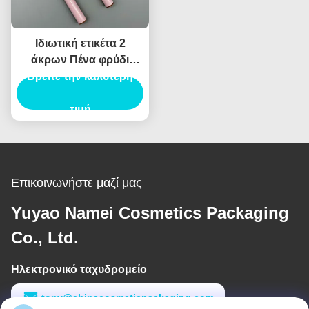
Ιδιωτική ετικέτα 2
άκρων Πένα φρύδι
Βρείτε την καλύτερη
Custom Tube Brow
Collection Sculpt
Pomade Brow Pencil
τιμή
Container
Επικοινωνήστε μαζί μας
Yuyao Namei Cosmetics Packaging
Co., Ltd.
Ηλεκτρονικό ταχυδρομείο
tony@chinacosmeticpackaging.com