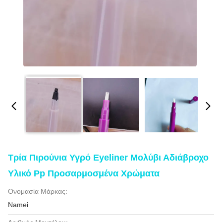
Τρία Πιρούνια Υγρό Eyeliner Μολύβι Αδιάβροχο
Υλικό Pp Προσαρμοσμένα Χρώματα
Ονομασία Μάρκας:
Namei