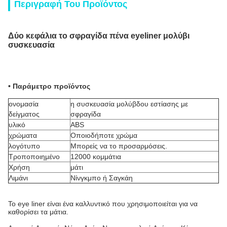
Περιγραφή Του Προϊόντος
Δύο κεφάλια το σφραγίδα πένα eyeliner μολύβι
συσκευασία
• Παράμετρο προϊόντος
ονομασία
η συσκευασία μολύβδου εστίασης με
δείγματος
σφραγίδα
υλικό
ABS
χρώματα
Οποιοδήποτε χρώμα
λογότυπο
Μπορείς να το προσαρμόσεις.
Τροποποιημένο
12000 κομμάτια
Χρήση
μάτι
Λιμάνι
Νίνγκμπο ή Σαγκάη
Το eye liner είναι ένα καλλυντικό που χρησιμοποιείται για να
καθορίσει τα μάτια.