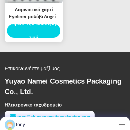
Λαμινιστικό χαρτί
Eyeliner μολύβι δοχείο
συσκευασίας σωλήνα
Βρείτε την καλύτερη
Eyeliner σωλήνα
ενέσεις φούσκωμα
τιμή
Επικοινωνήστε μαζί μας
Yuyao Namei Cosmetics Packaging
Co., Ltd.
Ηλεκτρονικό ταχυδρομείο
tony@chinacosmeticpackaging.com
Tony