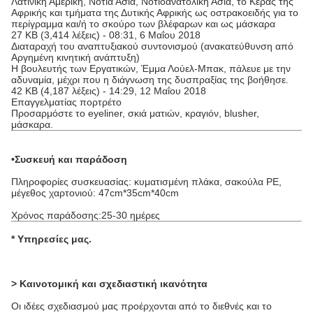
Λατινική Αμερική, Νότια Ασία, Νοτιοανατολική Ασία, το Κέρας της
Αφρικής και τμήματα της Δυτικής Αφρικής ως οστρακοειδής για το
περίγραμμα και/ή το σκούρο των βλέφαρων και ως μάσκαρα
27 KB (3,414 λέξεις) - 08:31, 6 Μαΐου 2018
Διαταραχή του αναπτυξιακού συντονισμού (ανακατεύθυνση από
Αργημένη κινητική ανάπτυξη)
Η βουλευτής των Εργατικών, Έμμα Λούελ-Μπακ, πάλευε με την
αδυναμία, μέχρι που η διάγνωση της δυσπραξίας της βοήθησε.
42 KB (4,187 λέξεις) - 14:29, 12 Μαΐου 2018
Επαγγελματίας πορτρέτο
Προσαρμόστε το eyeliner, σκιά ματιών, κραγιόν, blusher,
μάσκαρα.
•Συσκευή και παράδοση
Πληροφορίες συσκευασίας: κυματισμένη πλάκα, σακούλα PE,
μέγεθος χαρτονιού: 47cm*35cm*40cm
Χρόνος παράδοσης:25-30 ημέρες
*
Υπηρεσίες μας
.
> Καινοτομική και σχεδιαστική ικανότητα
Οι ιδέες σχεδιασμού μας προέρχονται από το διεθνές και το