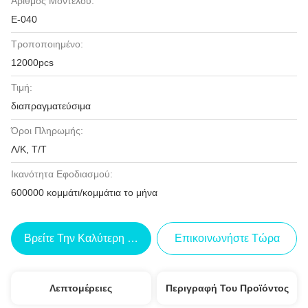
Αριθμός Μοντέλου:
Ε-040
Τροποποιημένο:
12000pcs
Τιμή:
διαπραγματεύσιμα
Όροι Πληρωμής:
Λ/Κ, Τ/Τ
Ικανότητα Εφοδιασμού:
600000 κομμάτι/κομμάτια το μήνα
Βρείτε Την Καλύτερη Τιμή
Επικοινωνήστε Τώρα
Λεπτομέρειες
Περιγραφή Του Προϊόντος