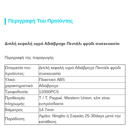
Περιγραφή Του Προϊόντος
Διπλή κεφαλή υγρό Αδιάβροχο Πεντάλι φρύδι συσκευασία
Περιγραφή της παραγωγής
Ονομασία του
Διπλή κεφαλή υγρό Αδιάβροχο Πεντάλι φρύδι
προϊόντος:
συσκευασία
Υλικό:
Πλαστικό ABS
χαρακτηριστικό
Αδιάβροχο
Τροφοδοσία:
12000PCS
Προθεσμία
T / T, Paypal, Western Union, κλπ είναι
πληρωμής:
ευπρόσδεκτα
διάμετρος
14.7mm
Λιμάνι: Ningbo ή Σαγκάη 25-30days μετά την
Παράδοση:
κατάθεση