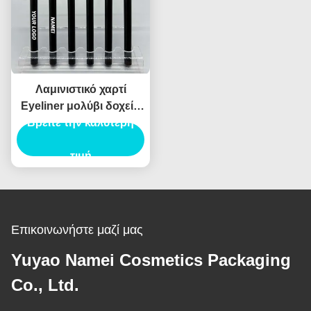
Λαμινιστικό χαρτί
Eyeliner μολύβι δοχείο
συσκευασίας σωλήνα
Βρείτε την καλύτερη
Eyeliner σωλήνα
ενέσεις φούσκωμα
τιμή
Επικοινωνήστε μαζί μας
Yuyao Namei Cosmetics Packaging
Co., Ltd.