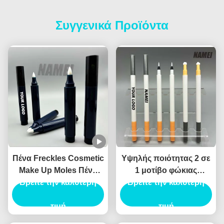
Συγγενικά Προϊόντα
Πένα Freckles Cosmetic
Υψηλής ποιότητας 2 σε
Make Up Moles Πένα
1 μοτίβο φώκιας
Freckles Custom Logo
Βρείτε την καλύτερη
Eyeliner υγρό Eyeliner
Βρείτε την καλύτερη
OEM Wholesale
καλλυντικό Eyeliner
Περιέκτη Πένας
τιμή
συσκευασία Canthus
τιμή
Freckles
σήμανσης