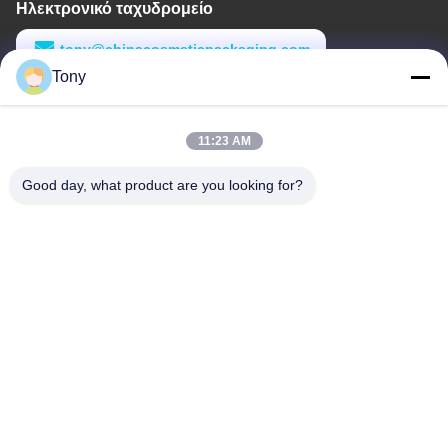
Ηλεκτρονικό ταχυδρομείο
tony@chinacosmeticpackaging.com
Tony
Εργασιακό χρόνο
8:00-17:00
11:23 AM
Η διεύθυνσή μας
Good day, what product are you looking for?
Διεύθυνση
Αριθμός 8 Xiadalu, Nijialu Village, πόλη Simen, πόλη Yuyao,
Ningbo, Κίνα
Τηλεφώνημα
86--19012893906
Κίνα Καλή ποιότητα Συσκευή μολύβδου Eyeliner Προμηθευτής.