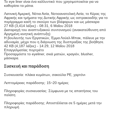
Το eye liner είναι ένα καλλυντικό που χρησιμοποιείται για να
καθορίσει τα μάτια.
Λατινική Αμερική, Νότια Ασία, Νοτιοανατολική Ασία, το Κέρας της
Αφρικής και τμήματα της Δυτικής Αφρικής ως οστρακοειδής για το
περίγραμμα και/ή το σκούρο των βλέφαρων και ως μάσκαρα
27 KB (3,414 λέξεις) - 08:31, 6 Μαΐου 2018
Διαταραχή του αναπτυξιακού συντονισμού (ανακατεύθυνση από
Αργημένη κινητική ανάπτυξη)
Η βουλευτής των Εργατικών, Έμμα Λούελ-Μπακ, πάλευε με την
αδυναμία, μέχρι που η διάγνωση της δυσπραξίας της βοήθησε.
42 KB (4,187 λέξεις) - 14:29, 12 Μαΐου 2018
Επαγγελματίας πορτρέτο
Προσαρμόστε το eyeliner, σκιά ματιών, κραγιόν, blusher,
μάσκαρα.
Συσκευή και παράδοση
Συσκευασία: πλάκα κυμάτων, σακούλα PE, χαρτόνι
Λεπτομέρειες παράδοσης: 15~20 ημέρες
Πληροφορίες συσκευασίας: Σύμφωνα με τις απαιτήσεις του
πελάτη
Πληροφορίες παράδοσης: Αποστέλλεται σε 5 ημέρες μετά την
πληρωμή