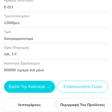
Αριθμός Μοντέλου:
Ε-021
Τροποποιημένο:
12000pcs
Τιμή:
διαπραγματεύσιμα
Όροι Πληρωμής:
Λ/Κ, Τ/Τ
Ικανότητα Εφοδιασμού:
800000 τεμάχια ανά μήνα
Βρείτε Την Καλύτερη Τιμή
Επικοινωνήστε Τώρα
Λεπτομέρειες
Περιγραφή Του Προϊόντος