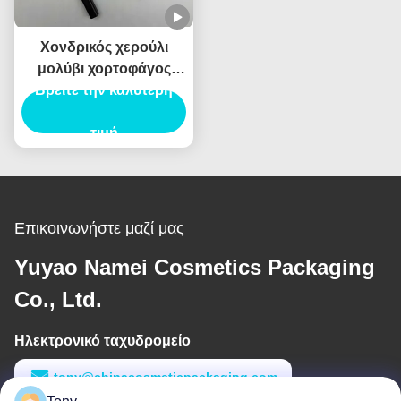
Χονδρικός χερούλι
μολύβι χορτοφάγος
Βρείτε την καλύτερη
κρεμαρό δοχείο
αδιάβροχο Custom
Logo ιδιωτική ετικέτα
τιμή
Επικοινωνήστε μαζί μας
Yuyao Namei Cosmetics Packaging
Co., Ltd.
Ηλεκτρονικό ταχυδρομείο
tony@chinacosmeticpackaging.com