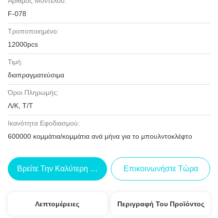
Αριθμός Μοντέλου:
F-078
Τροποποιημένο:
12000pcs
Τιμή:
διαπραγματεύσιμα
Όροι Πληρωμής:
Λ/Κ, Τ/Τ
Ικανότητα Εφοδιασμού:
600000 κομμάτια/κομμάτια ανά μήνα για το μπουλντοκλέφτο
Βρείτε Την Καλύτερη Τιμή
Επικοινωνήστε Τώρα
Λεπτομέρειες
Περιγραφή Του Προϊόντος