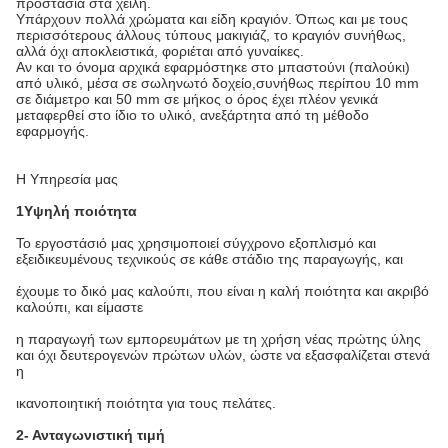
προστασία στα χείλη.
Υπάρχουν πολλά χρώματα και είδη κραγιόν. Όπως και με τους
περισσότερους άλλους τύπους μακιγιάζ, το κραγιόν συνήθως,
αλλά όχι αποκλειστικά, φοριέται από γυναίκες.
Αν και το όνομα αρχικά εφαρμόστηκε στο μπαστούνι (παλούκι)
από υλικό, μέσα σε σωληνωτό δοχείο,συνήθως περίπου 10 mm
σε διάμετρο και 50 mm σε μήκος ο όρος έχει πλέον γενικά
μεταφερθεί στο ίδιο το υλικό, ανεξάρτητα από τη μέθοδο
εφαρμογής.
Η Υπηρεσία μας
1Υψηλή ποιότητα
Το εργοστάσιό μας χρησιμοποιεί σύγχρονο εξοπλισμό και
εξειδικευμένους τεχνικούς σε κάθε στάδιο της παραγωγής, και
έχουμε το δικό μας καλούπι, που είναι η καλή ποιότητα και ακριβό
καλούπι, και είμαστε
η παραγωγή των εμπορευμάτων με τη χρήση νέας πρώτης ύλης
και όχι δευτερογενών πρώτων υλών, ώστε να εξασφαλίζεται στενά
η
ικανοποιητική ποιότητα για τους πελάτες.
2- Ανταγωνιστική τιμή