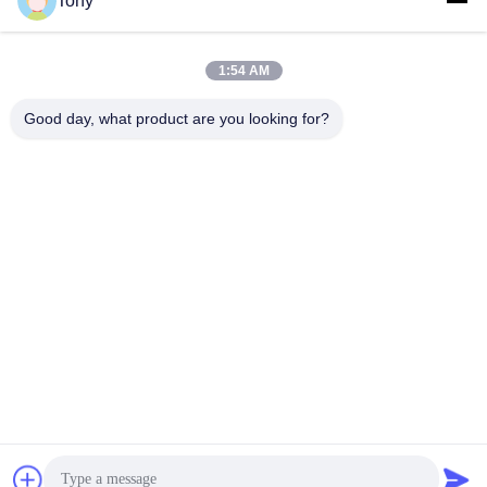
Tony
Εργασιακό χρόνο
8:00-17:00
1:54 AM
Η διεύθυνσή μας
Good day, what product are you looking for?
Διεύθυνση
Αριθμός 8 Xiadalu, Nijialu Village, πόλη Simen, πόλη Yuyao,
Ningbo, Κίνα
Τηλεφώνημα
86--19012893906
Κίνα Καλή ποιότητα Συσκευή μολύβδου Eyeliner Προμηθευτής.
-2026 Yuyao Namei Cosmetics Packaging Co., Ltd. Όλα τα
δικαιώματα διατηρούνται.
Πολιτική απορρήτου
|
Sitemap