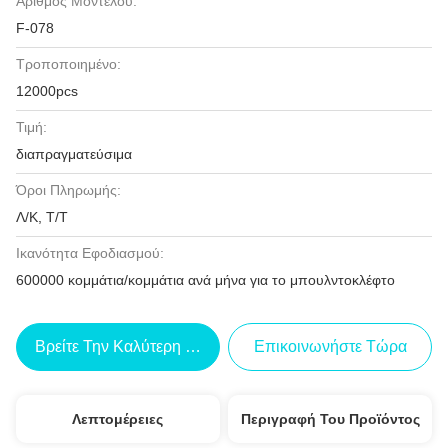
Αριθμός Μοντέλου:
F-078
Τροποποιημένο:
12000pcs
Τιμή:
διαπραγματεύσιμα
Όροι Πληρωμής:
Λ/Κ, Τ/Τ
Ικανότητα Εφοδιασμού:
600000 κομμάτια/κομμάτια ανά μήνα για το μπουλντοκλέφτο
Βρείτε Την Καλύτερη Τιμή
Επικοινωνήστε Τώρα
Λεπτομέρειες
Περιγραφή Του Προϊόντος