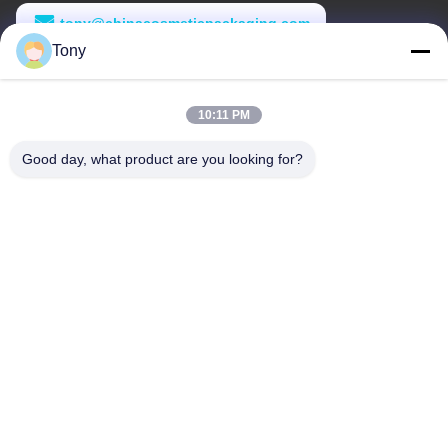
tony@chinacosmeticpackaging.com
Tony
Εργασιακό χρόνο
8:00-17:00
10:11 PM
Η διεύθυνσή μας
Good day, what product are you looking for?
Διεύθυνση
Αριθμός 8 Xiadalu, Nijialu Village, πόλη Simen, πόλη Yuyao,
Ningbo, Κίνα
Τηλεφώνημα
86--19012893906
Κίνα Καλή ποιότητα Συσκευή μολύβδου Eyeliner Προμηθευτής.
-2026 Yuyao Namei Cosmetics Packaging Co., Ltd. Όλα τα