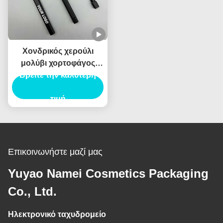
Χονδρικός χερούλι
μολύβι χορτοφάγος
Βρείτε την καλύτερη
κρεμαρό δοχείο
αδιάβροχο Custom
Logo ιδιωτική ετικέτα
τιμή
Επικοινωνήστε μαζί μας
Yuyao Namei Cosmetics Packaging
Co., Ltd.
Ηλεκτρονικό ταχυδρομείο