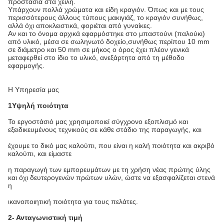
προστασία στα χείλη.
Υπάρχουν πολλά χρώματα και είδη κραγιόν. Όπως και με τους
περισσότερους άλλους τύπους μακιγιάζ, το κραγιόν συνήθως,
αλλά όχι αποκλειστικά, φοριέται από γυναίκες.
Αν και το όνομα αρχικά εφαρμόστηκε στο μπαστούνι (παλούκι)
από υλικό, μέσα σε σωληνωτό δοχείο,συνήθως περίπου 10 mm
σε διάμετρο και 50 mm σε μήκος ο όρος έχει πλέον γενικά
μεταφερθεί στο ίδιο το υλικό, ανεξάρτητα από τη μέθοδο
εφαρμογής.
Η Υπηρεσία μας
1Υψηλή ποιότητα
Το εργοστάσιό μας χρησιμοποιεί σύγχρονο εξοπλισμό και
εξειδικευμένους τεχνικούς σε κάθε στάδιο της παραγωγής, και
έχουμε το δικό μας καλούπι, που είναι η καλή ποιότητα και ακριβό
καλούπι, και είμαστε
η παραγωγή των εμπορευμάτων με τη χρήση νέας πρώτης ύλης
και όχι δευτερογενών πρώτων υλών, ώστε να εξασφαλίζεται στενά
η
ικανοποιητική ποιότητα για τους πελάτες.
2- Ανταγωνιστική τιμή