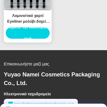
Λαμινιστικό χαρτί
Eyeliner μολύβι δοχείο
συσκευασίας σωλήνα
Βρείτε την καλύτερη
Eyeliner σωλήνα
ενέσεις φούσκωμα
τιμή
Επικοινωνήστε μαζί μας
Yuyao Namei Cosmetics Packaging
Co., Ltd.
Ηλεκτρονικό ταχυδρομείο
tony@chinacosmeticpackaging.com