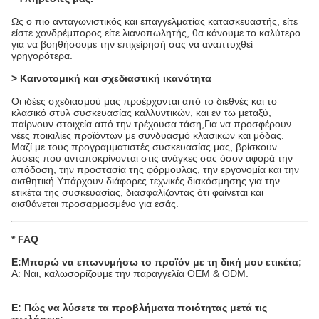
Ως ο πιο ανταγωνιστικός και επαγγελματίας κατασκευαστής, είτε
είστε χονδρέμπορος είτε λιανοπωλητής, θα κάνουμε το καλύτερο
για να βοηθήσουμε την επιχείρησή σας να αναπτυχθεί
γρηγορότερα.
> Καινοτομική και σχεδιαστική ικανότητα
Οι ιδέες σχεδιασμού μας προέρχονται από το διεθνές και το
κλασικό στυλ συσκευασίας καλλυντικών, και εν τω μεταξύ,
παίρνουν στοιχεία από την τρέχουσα τάση,Για να προσφέρουν
νέες ποικιλίες προϊόντων με συνδυασμό κλασικών και μόδας.
Μαζί με τους προγραμματιστές συσκευασίας μας, βρίσκουν
λύσεις που ανταποκρίνονται στις ανάγκες σας όσον αφορά την
απόδοση, την προστασία της φόρμουλας, την εργονομία και την
αισθητική.Υπάρχουν διάφορες τεχνικές διακόσμησης για την
ετικέτα της συσκευασίας, διασφαλίζοντας ότι φαίνεται και
αισθάνεται προσαρμοσμένο για εσάς.
* FAQ
Ε:Μπορώ να επωνυμήσω το προϊόν με τη δική μου ετικέτα;
Α: Ναι, καλωσορίζουμε την παραγγελία OEM & ODM.
Ε: Πώς να λύσετε τα προβλήματα ποιότητας μετά τις