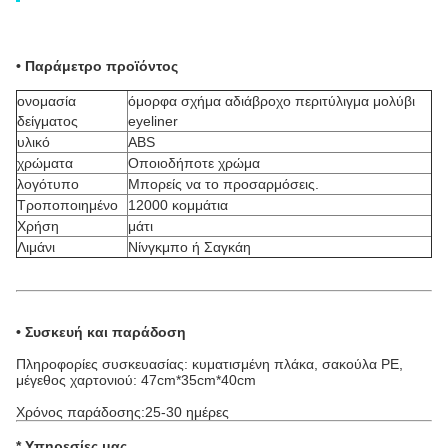
• Παράμετρο προϊόντος
ονομασία
όμορφα σχήμα αδιάβροχο περιτύλιγμα μολύβι
δείγματος
eyeliner
υλικό
ABS
χρώματα
Οποιοδήποτε χρώμα
λογότυπο
Μπορείς να το προσαρμόσεις.
Τροποποιημένο
12000 κομμάτια
Χρήση
μάτι
Λιμάνι
Νίνγκμπο ή Σαγκάη
• Συσκευή και παράδοση
Πληροφορίες συσκευασίας: κυματισμένη πλάκα, σακούλα PE,
μέγεθος χαρτονιού: 47cm*35cm*40cm
Χρόνος παράδοσης:25-30 ημέρες
*
Υπηρεσίες μας
.