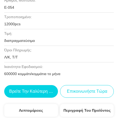
Αριθμός Μοντέλου:
Ε-054
Τροποποιημένο:
12000pcs
Τιμή:
διαπραγματεύσιμα
Όροι Πληρωμής:
Λ/Κ, Τ/Τ
Ικανότητα Εφοδιασμού:
600000 κομμάτι/κομμάτια το μήνα
Βρείτε Την Καλύτερη Τιμή
Επικοινωνήστε Τώρα
Λεπτομέρειες
Περιγραφή Του Προϊόντος