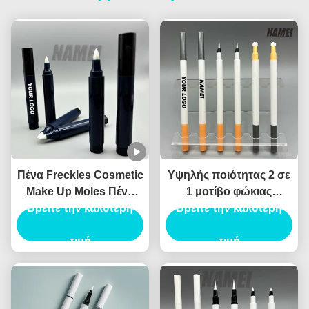
Πένα Freckles Cosmetic
Υψηλής ποιότητας 2 σε
Make Up Moles Πένα
1 μοτίβο φώκιας
Freckles Custom Logo
Βρείτε την καλύτερη
Eyeliner υγρό Eyeliner
Βρείτε την καλύτερη
OEM Wholesale
καλλυντικό Eyeliner
Περιέκτη Πένας
τιμή
συσκευασία Canthus
τιμή
Freckles
σήμανσης