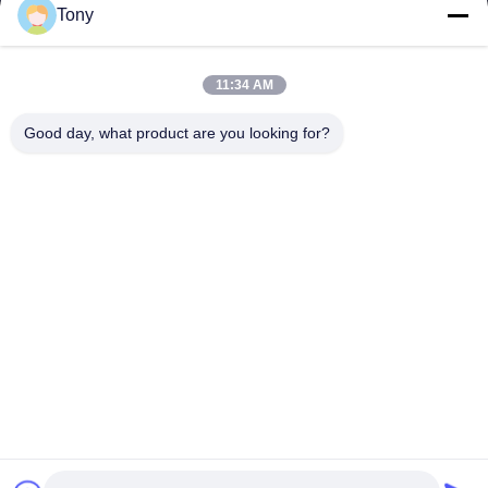
Tony
Εργασιακό χρόνο
8:00-17:00
11:34 AM
Η διεύθυνσή μας
Good day, what product are you looking for?
Διεύθυνση
Αριθμός 8 Xiadalu, Nijialu Village, πόλη Simen, πόλη Yuyao,
Ningbo, Κίνα
Τηλεφώνημα
86--19012893906
Κίνα Καλή ποιότητα Συσκευή μολύβδου Eyeliner Προμηθευτής.
-2026 Yuyao Namei Cosmetics Packaging Co., Ltd. Όλα τα
δικαιώματα διατηρούνται.