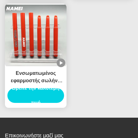
Ενσωματωμένος
εφαρμοστής σωλήνα
Βρείτε την καλύτερη
κραγιόν με
τυποποιημένη
χωρητικότητα
τιμή
Επικοινωνήστε μαζί μας