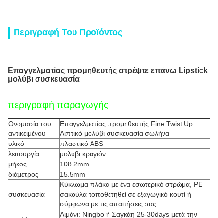
Περιγραφή Του Προϊόντος
Επαγγελματίας προμηθευτής στρέψτε επάνω Lipstick
μολύβι συσκευασία
περιγραφή παραγωγής
Ονομασία του
Επαγγελματίας προμηθευτής Fine Twist Up
αντικειμένου
Λιπτικό μολύβι συσκευασία σωλήνα
υλικό
πλαστικό ABS
λειτουργία
μολύβι κραγιόν
μήκος
108.2mm
διάμετρος
15.5mm
Κύκλωμα πλάκα με ένα εσωτερικό στρώμα, PE
συσκευασία
σακούλα τοποθετηθεί σε εξαγωγικό κουτί ή
σύμφωνα με τις απαιτήσεις σας
Λιμάνι: Ningbo ή Σαγκάη 25-30days μετά την