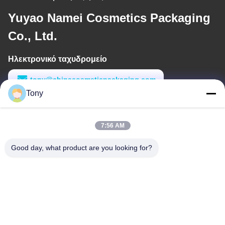
Yuyao Namei Cosmetics Packaging
Co., Ltd.
Ηλεκτρονικό ταχυδρομείο
tony@chinacosmeticpackaging.com
Tony
Εργασιακό χρόνο
8:00-17:00
7:56 AM
Η διεύθυνσή μας
Good day, what product are you looking for?
Διεύθυνση
Αριθμός 8 Xiadalu, Nijialu Village, πόλη Simen, πόλη Yuyao,
Ningbo, Κίνα
Τηλεφώνημα
86--19012893906