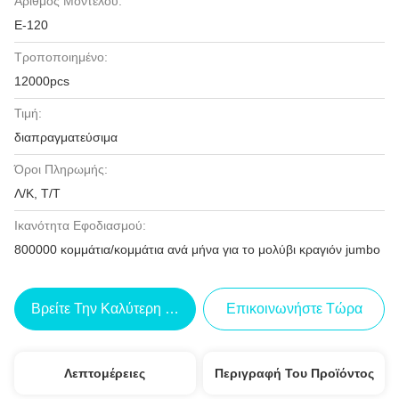
Αριθμός Μοντέλου:
Ε-120
Τροποποιημένο:
12000pcs
Τιμή:
διαπραγματεύσιμα
Όροι Πληρωμής:
Λ/Κ, Τ/Τ
Ικανότητα Εφοδιασμού:
800000 κομμάτια/κομμάτια ανά μήνα για το μολύβι κραγιόν jumbo
Βρείτε Την Καλύτερη Τιμή
Επικοινωνήστε Τώρα
Λεπτομέρειες
Περιγραφή Του Προϊόντος