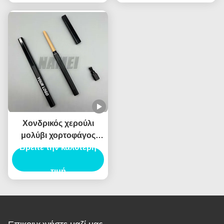
χείλος Liner σωλήνα
σχεδιαστικό υλικό
Χονδρικός χερούλι
μολύβι χορτοφάγος
Βρείτε την καλύτερη
κρεμαρό δοχείο
αδιάβροχο Custom
Logo ιδιωτική ετικέτα
τιμή