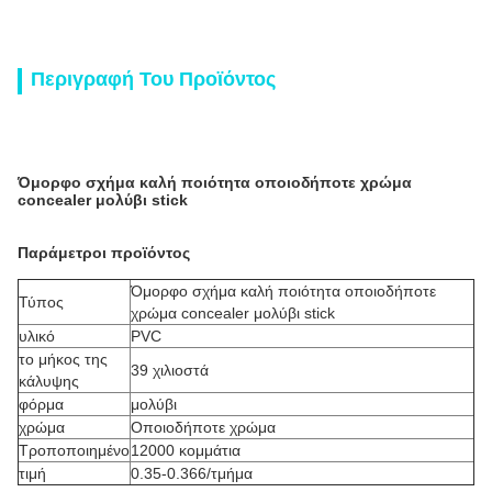
Περιγραφή Του Προϊόντος
Όμορφο σχήμα καλή ποιότητα οποιοδήποτε χρώμα
concealer μολύβι stick
Παράμετροι προϊόντος
Όμορφο σχήμα καλή ποιότητα οποιοδήποτε
Τύπος
χρώμα concealer μολύβι stick
υλικό
PVC
το μήκος της
39 χιλιοστά
κάλυψης
φόρμα
μολύβι
χρώμα
Οποιοδήποτε χρώμα
Τροποποιημένο
12000 κομμάτια
τιμή
0.35-0.366/τμήμα