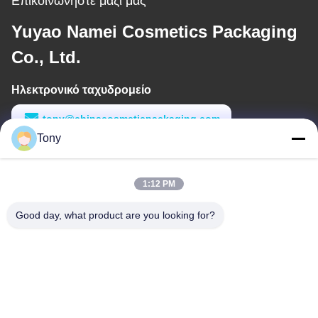
Επικοινωνήστε μαζί μας
Yuyao Namei Cosmetics Packaging
Co., Ltd.
Ηλεκτρονικό ταχυδρομείο
tony@chinacosmeticpackaging.com
Tony
Εργασιακό χρόνο
8:00-17:00
1:12 PM
Η διεύθυνσή μας
Good day, what product are you looking for?
Διεύθυνση
Αριθμός 8 Xiadalu, Nijialu Village, πόλη Simen, πόλη Yuyao,
Ningbo, Κίνα
Τηλεφώνημα
86--19012893906