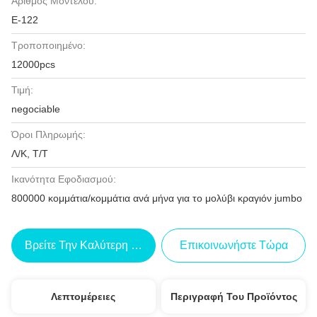
Αριθμός Μοντέλου:
Ε-122
Τροποποιημένο:
12000pcs
Τιμή:
negociable
Όροι Πληρωμής:
Λ/Κ, Τ/Τ
Ικανότητα Εφοδιασμού:
800000 κομμάτια/κομμάτια ανά μήνα για το μολύβι κραγιόν jumbo
Βρείτε Την Καλύτερη Τιμή
Επικοινωνήστε Τώρα
Λεπτομέρειες
Περιγραφή Του Προϊόντος