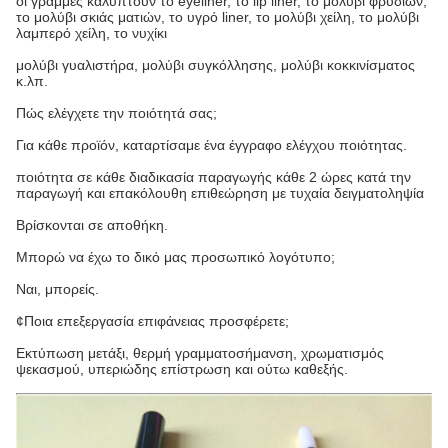
οι γραμμές καλύπτουν το eyeliner, το lip liner, το μολύβι φρυδιών,
το μολύβι σκιάς ματιών, το υγρό liner, το μολύβι χείλη, το μολύβι
λαμπερό χείλη, το νυχίκι
μολύβι γυαλιστήρα, μολύβι συγκόλλησης, μολύβι κοκκινίσματος
κ.λπ.
Πώς ελέγχετε την ποιότητά σας;
Για κάθε προϊόν, καταρτίσαμε ένα έγγραφο ελέγχου ποιότητας.
ποιότητα σε κάθε διαδικασία παραγωγής κάθε 2 ώρες κατά την
παραγωγή και επακόλουθη επιθεώρηση με τυχαία δειγματοληψία
Βρίσκονται σε αποθήκη.
Μπορώ να έχω το δικό μας προσωπικό λογότυπο;
Ναι, μπορείς.
¢Ποια επεξεργασία επιφάνειας προσφέρετε;
Εκτύπωση μετάξι, θερμή γραμματοσήμανση, χρωματισμός
ψεκασμού, υπεριώδης επίστρωση και ούτω καθεξής.