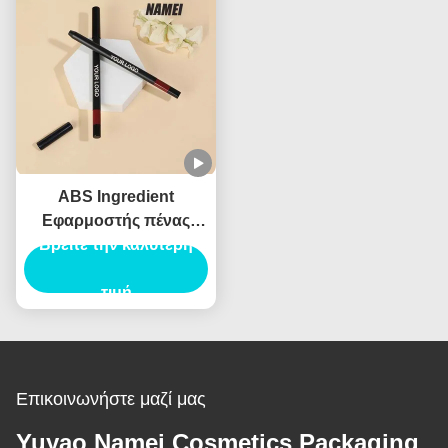
Φρύδια Περιέχει
ABS Ingredient
Εφαρμοστής πένας
πινέλας φρυδιών για
Βρείτε την καλύτερη
επαγγελματικά
αποτελέσματα
τιμή
Επικοινωνήστε μαζί μας
Yuyao Namei Cosmetics Packaging