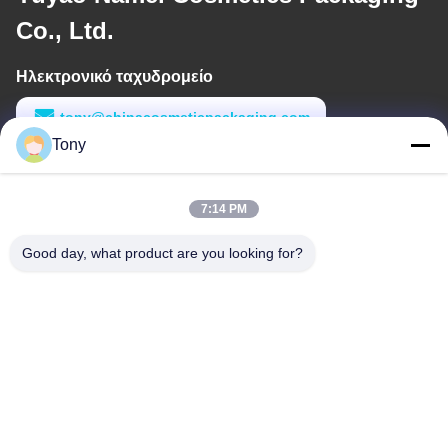
Co., Ltd.
Ηλεκτρονικό ταχυδρομείο
tony@chinacosmeticpackaging.com
Tony
Εργασιακό χρόνο
8:00-17:00
7:14 PM
Η διεύθυνσή μας
Good day, what product are you looking for?
Διεύθυνση
Αριθμός 8 Xiadalu, Nijialu Village, πόλη Simen, πόλη Yuyao,
Ningbo, Κίνα
Τηλεφώνημα
86--19012893906