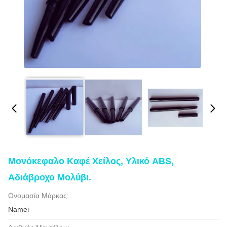
Μονόκεφαλο Καφέ Χείλος, Υλικό ABS,
Αδιάβροχο Μολύβι.
Ονομασία Μάρκας:
Namei