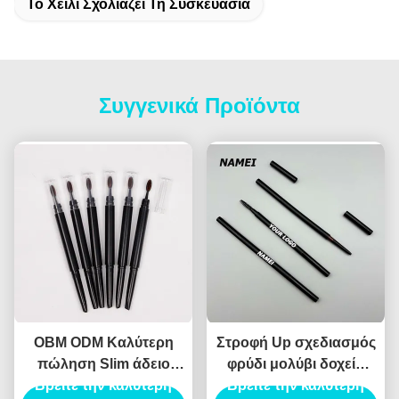
Το Χείλι Σχολιάζει Τη Συσκευασία
Συγγενικά Προϊόντα
OBM ODM Καλύτερη
Στροφή Up σχεδιασμός
πώληση Slim άδειο
φρύδι μολύβι δοχείο
Βρείτε την καλύτερη
μολύβι φρύδι
ABS υλικό αυτόματο
Βρείτε την καλύτερη