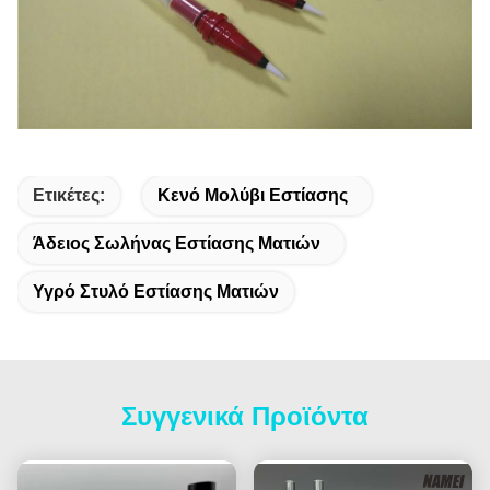
Ετικέτες:
Κενό Μολύβι Εστίασης
Άδειος Σωλήνας Εστίασης Ματιών
Υγρό Στυλό Εστίασης Ματιών
Συγγενικά Προϊόντα