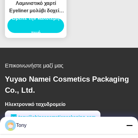
Λαμινιστικό χαρτί
Eyeliner μολύβι δοχείο
συσκευασίας σωλήνα
Βρείτε την καλύτερη
Eyeliner σωλήνα
ενέσεις φούσκωμα
τιμή
Επικοινωνήστε μαζί μας
Yuyao Namei Cosmetics Packaging
Co., Ltd.
Ηλεκτρονικό ταχυδρομείο
tony@chinacosmeticpackaging.com
Tony
Εργασιακό χρόνο