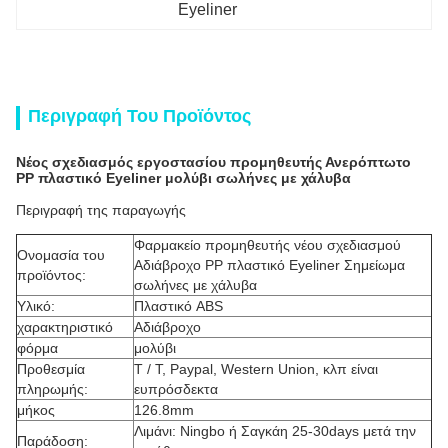
Eyeliner
Περιγραφή Του Προϊόντος
Νέος σχεδιασμός εργοστασίου προμηθευτής Ανερόπτωτο
PP πλαστικό Eyeliner μολύβι σωλήνες με χάλυβα
Περιγραφή της παραγωγής
Φαρμακείο προμηθευτής νέου σχεδιασμού
Ονομασία του
Αδιάβροχο PP πλαστικό Eyeliner Σημείωμα
προϊόντος:
σωλήνες με χάλυβα
Υλικό:
Πλαστικό ABS
χαρακτηριστικό
Αδιάβροχο
φόρμα
μολύβι
Προθεσμία
T / T, Paypal, Western Union, κλπ είναι
πληρωμής:
ευπρόσδεκτα
μήκος
126.8mm
Λιμάνι: Ningbo ή Σαγκάη 25-30days μετά την
Παράδοση: