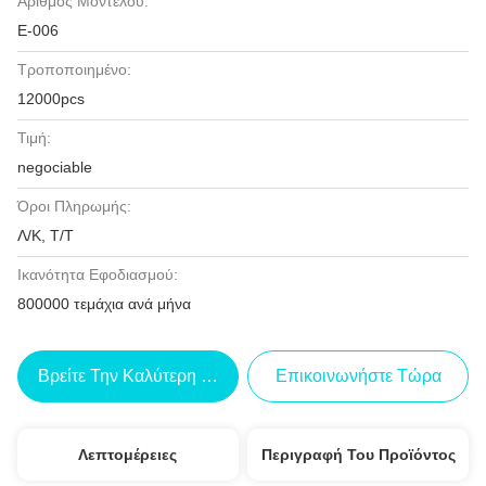
Αριθμός Μοντέλου:
Ε-006
Τροποποιημένο:
12000pcs
Τιμή:
negociable
Όροι Πληρωμής:
Λ/Κ, Τ/Τ
Ικανότητα Εφοδιασμού:
800000 τεμάχια ανά μήνα
Βρείτε Την Καλύτερη Τιμή
Επικοινωνήστε Τώρα
Λεπτομέρειες
Περιγραφή Του Προϊόντος