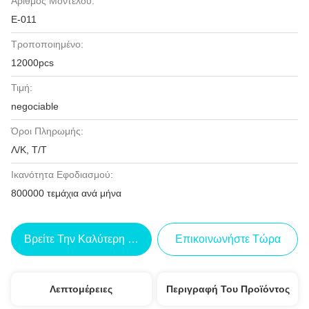
Αριθμός Μοντέλου:
Ε-011
Τροποποιημένο:
12000pcs
Τιμή:
negociable
Όροι Πληρωμής:
Λ/Κ, Τ/Τ
Ικανότητα Εφοδιασμού:
800000 τεμάχια ανά μήνα
Βρείτε Την Καλύτερη Τιμή
Επικοινωνήστε Τώρα
Λεπτομέρειες
Περιγραφή Του Προϊόντος