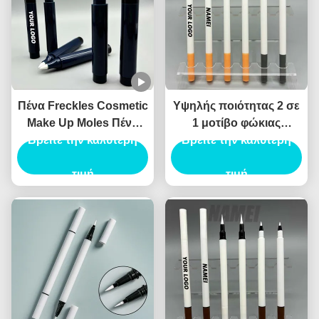
Πένα Freckles Cosmetic
Υψηλής ποιότητας 2 σε
Make Up Moles Πένα
1 μοτίβο φώκιας
Freckles Custom Logo
Βρείτε την καλύτερη
Eyeliner υγρό Eyeliner
Βρείτε την καλύτερη
OEM Wholesale
καλλυντικό Eyeliner
Περιέκτη Πένας
τιμή
συσκευασία Canthus
τιμή
Freckles
σήμανσης