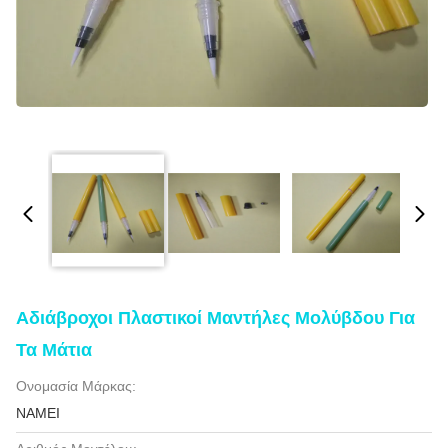
Αδιάβροχοι Πλαστικοί Μαντήλες Μολύβδου Για
Τα Μάτια
Ονομασία Μάρκας:
NAMEI