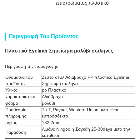
επιστρώματος πλαστικό
Περιγραφή Του Προϊόντος
Πλαστικό Eyeliner Σημείωμα μολύβι σωλήνες
Περιγραφή της παραγωγής
Ονομασία του
Ζεστό στυλ Αδιάβροχο PP πλαστικό Eyeliner
προϊόντος:
Σημείωμα σωλήνες
Υλικό:
pp Πλαστικό
χαρακτηριστικό
Αδιάβροχο
φόρμα
μολύβι
Προθεσμία
T / T, Paypal, Western Union, κλπ είναι
πληρωμής:
ευπρόσδεκτα
μήκος
132.2mm
Λιμάνι: Ningbo ή Σαγκάη 25-30days μετά την
Παράδοση:
κατάθεση