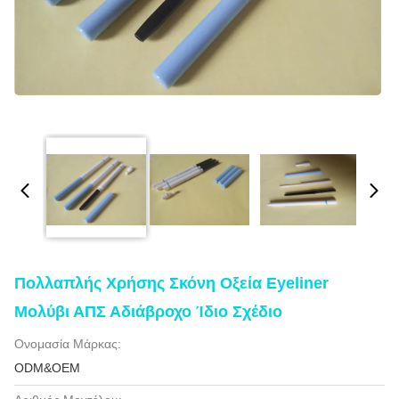
Πολλαπλής Χρήσης Σκόνη Οξεία Eyeliner
Μολύβι ΑΠΣ Αδιάβροχο Ίδιο Σχέδιο
Ονομασία Μάρκας:
ODM&OEM