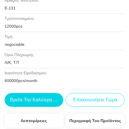
Αριθμός Μοντέλου:
Ε-131
Τροποποιημένο:
12000pcs
Τιμή:
negociable
Όροι Πληρωμής:
Λ/Κ, Τ/Τ
Ικανότητα Εφοδιασμού:
600000pcs/month
Βρείτε Την Καλύτερη Τιμή
Επικοινωνήστε Τώρα
Λεπτομέρειες
Περιγραφή Του Προϊόντος