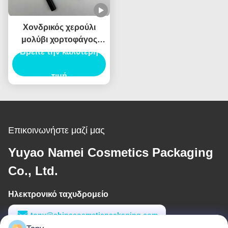
Χονδρικός χερούλι
μολύβι χορτοφάγος
Βρείτε την καλύτερη
κρεμαρό δοχείο
αδιάβροχο Custom
Logo ιδιωτική ετικέτα
τιμή
Επικοινωνήστε μαζί μας
Yuyao Namei Cosmetics Packaging
Co., Ltd.
Ηλεκτρονικό ταχυδρομείο
tony@chinacosmeticpackaging.com