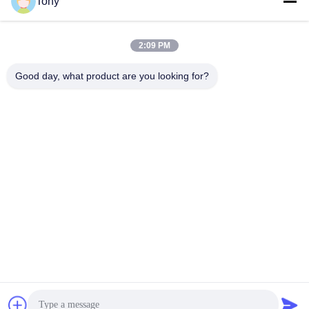
Tony
Εργασιακό χρόνο
8:00-17:00
2:09 PM
Η διεύθυνσή μας
Good day, what product are you looking for?
Διεύθυνση
Αριθμός 8 Xiadalu, Nijialu Village, πόλη Simen, πόλη Yuyao,
Ningbo, Κίνα
Τηλεφώνημα
86--19012893906
Κίνα Καλή ποιότητα Συσκευή μολύβδου Eyeliner Προμηθευτής.
-2026 Yuyao Namei Cosmetics Packaging Co., Ltd. Όλα τα
δικαιώματα διατηρούνται.
Πολιτική απορρήτου
|
Sitemap