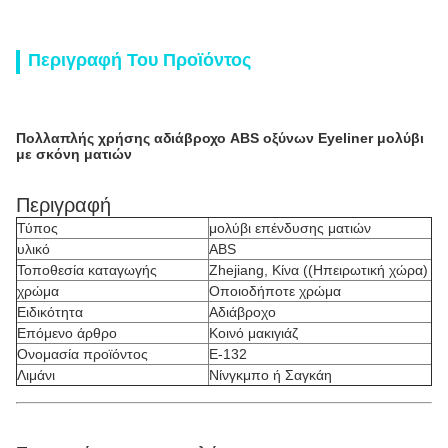
Περιγραφή Του Προϊόντος
Πολλαπλής χρήσης αδιάβροχο ABS οξύνων Eyeliner μολύβι
με σκόνη ματιών
Περιγραφή
Τύπος
μολύβι επένδυσης ματιών
υλικό
ABS
Τοποθεσία καταγωγής
Zhejiang, Κίνα ((Ηπειρωτική χώρα)
χρώμα
Οποιοδήποτε χρώμα
Ειδικότητα
Αδιάβροχο
Επόμενο άρθρο
Κοινό μακιγιάζ
Ονομασία προϊόντος
Ε-132
Λιμάνι
Νίνγκμπο ή Σαγκάη