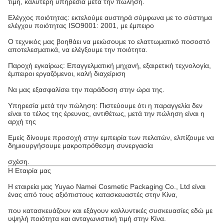
τιμή, καλύτερη υπηρεσία μετά την πώληση.
Ελέγχος ποιότητας: εκτελούμε αυστηρά σύμφωνα με το σύστημα
ελέγχου ποιότητας ISO9001: 2001, με έμπειρο
Ο τεχνικός μας βοηθάει να μειώσουμε το ελαττωματικό ποσοστό
αποτελεσματικά, να ελέγξουμε την ποιότητα.
Παροχή εγκαίρως: Επαγγελματική μηχανή, εξαιρετική τεχνολογία,
έμπειροι εργαζόμενοι, καλή διαχείριση
Να μας εξασφαλίσει την παράδοση στην ώρα της.
Υπηρεσία μετά την πώληση: Πιστεύουμε ότι η παραγγελία δεν
είναι το τέλος της έρευνας, αντιθέτως, μετά την πώληση είναι η
αρχή της
Εμείς δίνουμε προσοχή στην εμπειρία των πελατών, ελπίζουμε να
δημιουργήσουμε μακροπρόθεσμη συνεργασία
σχέση.
Η Εταιρία μας
Η εταιρεία μας Yuyao Namei Cosmetic Packaging Co., Ltd είναι
ένας από τους αξιόπιστους κατασκευαστές στην Κίνα,
που κατασκευάζουν και εξάγουν καλλυντικές συσκευασίες εδώ με
υψηλή ποιότητα και ανταγωνιστική τιμή στην Κίνα.