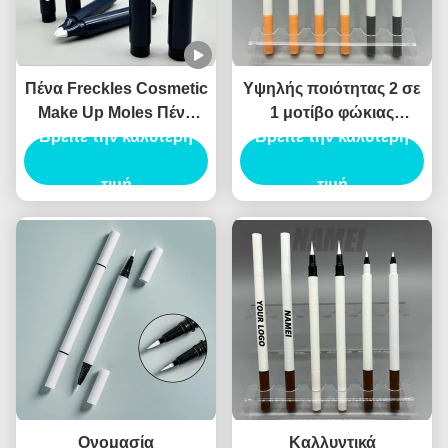
Πένα Freckles Cosmetic
Υψηλής ποιότητας 2 σε
Make Up Moles Πένα
1 μοτίβο φώκιας
Freckles Custom Logo
Βρείτε την καλύτερη
Eyeliner υγρό Eyeliner
Βρείτε την καλύτερη
OEM Wholesale
καλλυντικό Eyeliner
Περιέκτη Πένας
τιμή
συσκευασία Canthus
τιμή
Freckles
σήμανσης
Ονομασία
Καλλυντικά