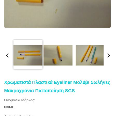
Χρωματιστά Πλαστικά Eyeliner Μολύβι Σωλήνες
Μακροχρόνια Πιστοποίηση SGS
Ονομασία Μάρκας:
NAMEI