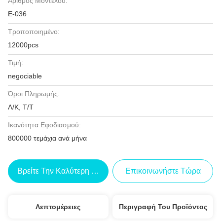
Αριθμός Μοντέλου:
Ε-036
Τροποποιημένο:
12000pcs
Τιμή:
negociable
Όροι Πληρωμής:
Λ/Κ, Τ/Τ
Ικανότητα Εφοδιασμού:
800000 τεμάχια ανά μήνα
Βρείτε Την Καλύτερη Τιμή
Επικοινωνήστε Τώρα
Λεπτομέρειες
Περιγραφή Του Προϊόντος