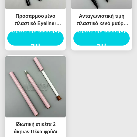
Προσαρμοσμένο
Ανταγωνιστική τιμή
πλαστικό Eyeliner
πλαστικό κενό μαύρο
Βρείτε την καλύτερη
συσκευασία κενό
στυλό μολύβι σωλήνα
Βρείτε την καλύτερη
Eyeliner μπουκάλι
κενό μολύβι
ιδιωτικό λογότυπο κενό
τιμή
τιμή
Eyeliner μολύβι
Ιδιωτική ετικέτα 2
άκρων Πένα φρύδι