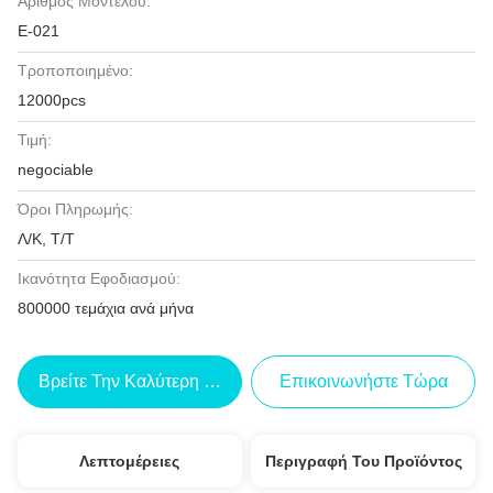
Αριθμός Μοντέλου:
Ε-021
Τροποποιημένο:
12000pcs
Τιμή:
negociable
Όροι Πληρωμής:
Λ/Κ, Τ/Τ
Ικανότητα Εφοδιασμού:
800000 τεμάχια ανά μήνα
Βρείτε Την Καλύτερη Τιμή
Επικοινωνήστε Τώρα
Λεπτομέρειες
Περιγραφή Του Προϊόντος