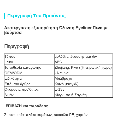
Περιγραφή Του Προϊόντος
Ακατέργαστη εξυπηρέτηση Όξυνση Eyeliner Πένα με
βούρτσα
Περιγραφή
Τύπος
μολύβι επένδυσης ματιών
υλικό
ABS
Τοποθεσία καταγωγής
Zhejiang, Κίνα ((Ηπειρωτική χώρα)
OEM/ODM
- Ναι, ναι.
Ειδικότητα
Αδιάβροχο
Επόμενο άρθρο
Κοινό μακιγιάζ
Ονομασία προϊόντος
Ε-133
Λιμάνι
Νίνγκμπο ή Σαγκάη
ΕΠΙΒΑΣΗ και παράδοση
Συσκευασία: πλάκα κυμάτων, σακούλα PE, χαρτόνι