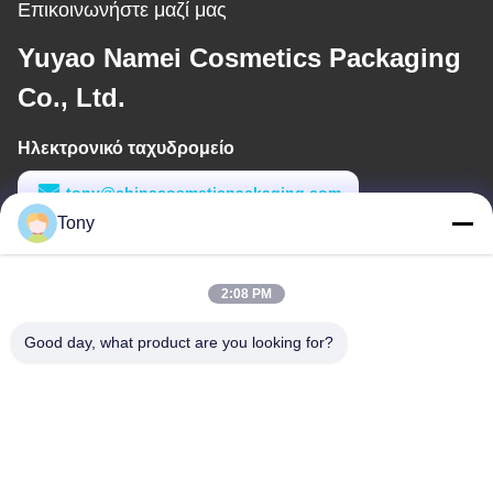
Επικοινωνήστε μαζί μας
Yuyao Namei Cosmetics Packaging
Co., Ltd.
Ηλεκτρονικό ταχυδρομείο
tony@chinacosmeticpackaging.com
Tony
Εργασιακό χρόνο
8:00-17:00
2:08 PM
Η διεύθυνσή μας
Good day, what product are you looking for?
Διεύθυνση
Αριθμός 8 Xiadalu, Nijialu Village, πόλη Simen, πόλη Yuyao,
Ningbo, Κίνα
Τηλεφώνημα