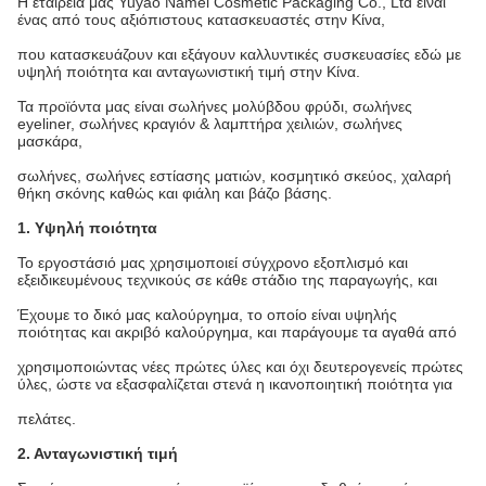
Η εταιρεία μας Yuyao Namei Cosmetic Packaging Co., Ltd είναι
ένας από τους αξιόπιστους κατασκευαστές στην Κίνα,
που κατασκευάζουν και εξάγουν καλλυντικές συσκευασίες εδώ με
υψηλή ποιότητα και ανταγωνιστική τιμή στην Κίνα.
Τα προϊόντα μας είναι σωλήνες μολύβδου φρύδι, σωλήνες
eyeliner, σωλήνες κραγιόν & λαμπτήρα χειλιών, σωλήνες
μασκάρα,
σωλήνες, σωλήνες εστίασης ματιών, κοσμητικό σκεύος, χαλαρή
θήκη σκόνης καθώς και φιάλη και βάζο βάσης.
1. Υψηλή ποιότητα
Το εργοστάσιό μας χρησιμοποιεί σύγχρονο εξοπλισμό και
εξειδικευμένους τεχνικούς σε κάθε στάδιο της παραγωγής, και
Έχουμε το δικό μας καλούργημα, το οποίο είναι υψηλής
ποιότητας και ακριβό καλούργημα, και παράγουμε τα αγαθά από
χρησιμοποιώντας νέες πρώτες ύλες και όχι δευτερογενείς πρώτες
ύλες, ώστε να εξασφαλίζεται στενά η ικανοποιητική ποιότητα για
πελάτες.
2. Ανταγωνιστική τιμή