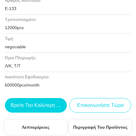
Αριθμός Μοντέλου:
Ε-133
Τροποποιημένο:
12000pcs
Τιμή:
negociable
Όροι Πληρωμής:
Λ/Κ, Τ/Τ
Ικανότητα Εφοδιασμού:
600000pcs/month
Βρείτε Την Καλύτερη Τιμή
Επικοινωνήστε Τώρα
Λεπτομέρειες
Περιγραφή Του Προϊόντος