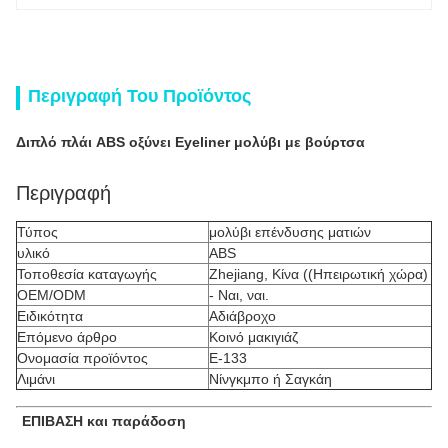
Περιγραφή Του Προϊόντος
Διπλό πλάι ABS οξύνει Eyeliner μολύβι με βούρτσα
Περιγραφή
Τύπος
μολύβι επένδυσης ματιών
υλικό
ABS
Τοποθεσία καταγωγής
Zhejiang, Κίνα ((Ηπειρωτική χώρα)
OEM/ODM
- Ναι, ναι.
Ειδικότητα
Αδιάβροχο
Επόμενο άρθρο
Κοινό μακιγιάζ
Ονομασία προϊόντος
Ε-133
Λιμάνι
Νίνγκμπο ή Σαγκάη
ΕΠΙΒΑΣΗ και παράδοση