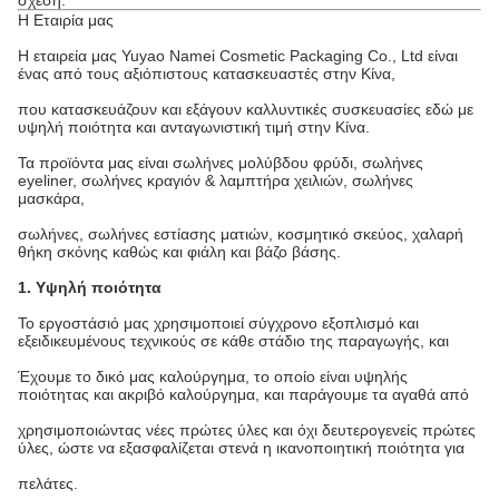
σχέση.
Η Εταιρία μας
Η εταιρεία μας Yuyao Namei Cosmetic Packaging Co., Ltd είναι
ένας από τους αξιόπιστους κατασκευαστές στην Κίνα,
που κατασκευάζουν και εξάγουν καλλυντικές συσκευασίες εδώ με
υψηλή ποιότητα και ανταγωνιστική τιμή στην Κίνα.
Τα προϊόντα μας είναι σωλήνες μολύβδου φρύδι, σωλήνες
eyeliner, σωλήνες κραγιόν & λαμπτήρα χειλιών, σωλήνες
μασκάρα,
σωλήνες, σωλήνες εστίασης ματιών, κοσμητικό σκεύος, χαλαρή
θήκη σκόνης καθώς και φιάλη και βάζο βάσης.
1. Υψηλή ποιότητα
Το εργοστάσιό μας χρησιμοποιεί σύγχρονο εξοπλισμό και
εξειδικευμένους τεχνικούς σε κάθε στάδιο της παραγωγής, και
Έχουμε το δικό μας καλούργημα, το οποίο είναι υψηλής
ποιότητας και ακριβό καλούργημα, και παράγουμε τα αγαθά από
χρησιμοποιώντας νέες πρώτες ύλες και όχι δευτερογενείς πρώτες
ύλες, ώστε να εξασφαλίζεται στενά η ικανοποιητική ποιότητα για
πελάτες.