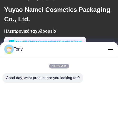
Yuyao Namei Cosmetics Packaging
Co., Ltd.
Ηλεκτρονικό ταχυδρομείο
tony@chinacosmeticpackaging.com
Tony
Εργασιακό χρόνο
8:00-17:00
11:59 AM
Η διεύθυνσή μας
Good day, what product are you looking for?
Διεύθυνση
Αριθμός 8 Xiadalu, Nijialu Village, πόλη Simen, πόλη Yuyao,
Ningbo, Κίνα
Τηλεφώνημα
86--19012893906