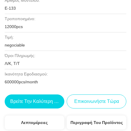
Αριθμός Μοντέλου:
Ε-133
Τροποποιημένο:
12000pcs
Τιμή:
negociable
Όροι Πληρωμής:
Λ/Κ, Τ/Τ
Ικανότητα Εφοδιασμού:
600000pcs/month
Βρείτε Την Καλύτερη Τιμή
Επικοινωνήστε Τώρα
Λεπτομέρειες
Περιγραφή Του Προϊόντος