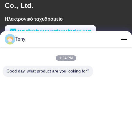
Co., Ltd.
Ηλεκτρονικό ταχυδρομείο
tony@chinacosmeticpackaging.com
Tony
Εργασιακό χρόνο
8:00-17:00
1:24 PM
Η διεύθυνσή μας
Good day, what product are you looking for?
Διεύθυνση
Αριθμός 8 Xiadalu, Nijialu Village, πόλη Simen, πόλη Yuyao,
Ningbo, Κίνα
Τηλεφώνημα
86--19012893906