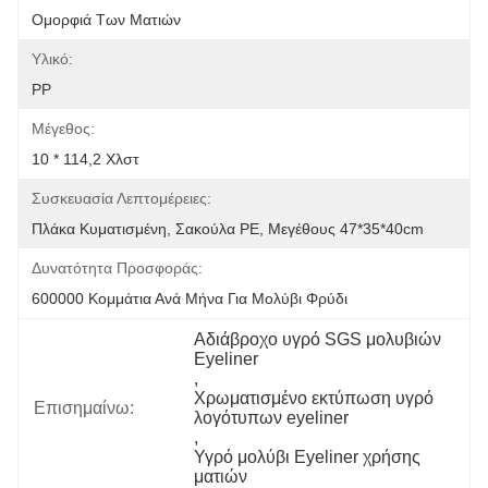
Ομορφιά Των Ματιών
Υλικό:
PP
Μέγεθος:
10 * 114,2 Χλστ
Συσκευασία Λεπτομέρειες:
Πλάκα Κυματισμένη, Σακούλα PE, Μεγέθους 47*35*40cm
Δυνατότητα Προσφοράς:
600000 Κομμάτια Ανά Μήνα Για Μολύβι Φρύδι
Αδιάβροχο υγρό SGS μολυβιών 
Eyeliner
, 
Χρωματισμένο εκτύπωση υγρό 
Επισημαίνω:
λογότυπων eyeliner
, 
Υγρό μολύβι Eyeliner χρήσης 
ματιών