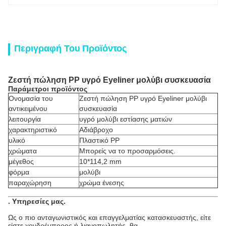
Περιγραφή Του Προϊόντος
Ζεστή πώληση PP υγρό Eyeliner μολύβι συσκευασία
Παράμετροι προϊόντος
Ονομασία του
Ζεστή πώληση PP υγρό Eyeliner μολύβι
αντικειμένου
συσκευασία
λειτουργία
υγρό μολύβι εστίασης ματιών
χαρακτηριστικό
Αδιάβροχο
υλικό
Πλαστικό PP
χρώματα
Μπορείς να το προσαρμόσεις.
μέγεθος
10*114,2 mm
φόρμα
μολύβι
παραχώρηση
χρώμα ένεσης
.
Υπηρεσίες μας
.
Ως ο πιο ανταγωνιστικός και επαγγελματίας κατασκευαστής, είτε
είστε χονδρέμπορος ή λιανοπωλητής, θα