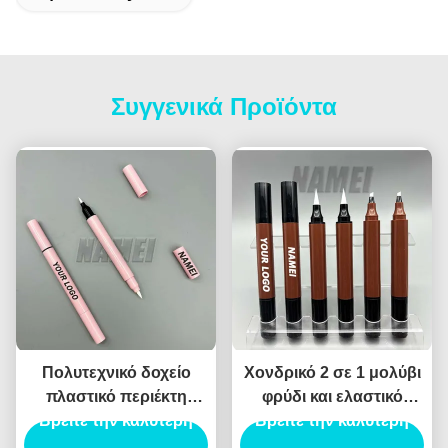
Συγγενικά Προϊόντα
Πολυτεχνικό δοχείο
Χονδρικό 2 σε 1 μολύβι
πλαστικό περιέκτη
φρύδι και ελαστικό
Βρείτε την καλύτερη
μολύβι φρύδι
Βρείτε την καλύτερη
εξατομικεύεται
συσκευασία υγρό
εκτύπωση κενό μολύβι