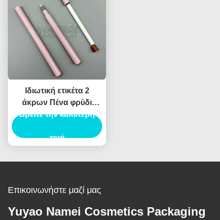
Ιδιωτική ετικέτα 2
άκρων Πένα φρύδι
Βρείτε την καλύτερη
Custom Tube Brow
Collection Sculpt
Pomade Brow Pencil
τιμή
Container
Επικοινωνήστε μαζί μας
Yuyao Namei Cosmetics Packaging