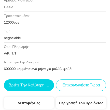
Αριθμός Μοντέλου:
Ε-003
Τροποποιημένο:
12000pcs
Τιμή:
negociable
Όροι Πληρωμής:
Λ/Κ, Τ/Τ
Ικανότητα Εφοδιασμού:
600000 κομμάτια ανά μήνα για μολύβι φρύδι
Βρείτε Την Καλύτερη Τιμή
Επικοινωνήστε Τώρα
Λεπτομέρειες
Περιγραφή Του Προϊόντος