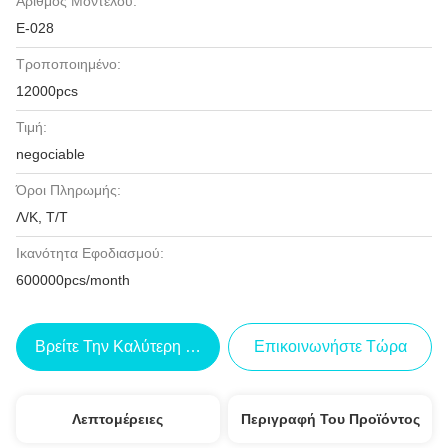
Αριθμός Μοντέλου:
Ε-028
Τροποποιημένο:
12000pcs
Τιμή:
negociable
Όροι Πληρωμής:
Λ/Κ, Τ/Τ
Ικανότητα Εφοδιασμού:
600000pcs/month
Βρείτε Την Καλύτερη Τιμή
Επικοινωνήστε Τώρα
Λεπτομέρειες
Περιγραφή Του Προϊόντος