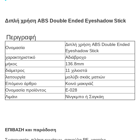
Διπλή χρήση ABS Double Ended Eyeshadow Stick
Περιγραφή
Διπλή χρήση ABS Double Ended
Ονομασία
Eyeshadow Stick
χαρακτηριστικό
Αδιάβροχο
μήκος
136.8mm
διάμετρος
11 χιλιοστά
λειτουργία
μολύβι σκιάς ματιών
Επόμενο άρθρο
Κοινό μακιγιάζ
Ονομασία προϊόντος
Ε-028
Λιμάνι
Νίνγκμπο ή Σαγκάη
ΕΠΙΒΑΣΗ και παράδοση
Συσκευασία: πλάκα κυμάτων, σακούλα PE, χαρτόνι