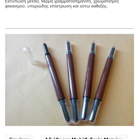
Εκτύπωση μετάξι, θερμή γραμματοσήμανση, χρωματισμός
ψεκασμού, υπεριώδης επίστρωση και ούτω καθεξής.