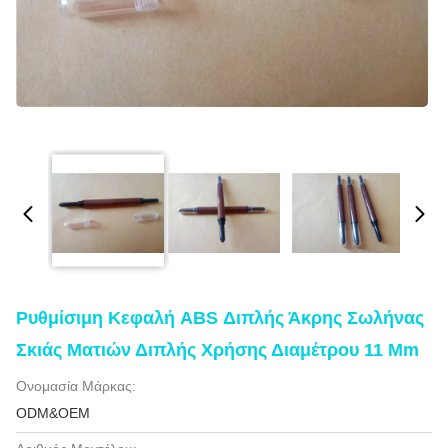
Ρυθμίσιμη Κεφαλή ABS Διπλής Άκρης Σωλήνας
Σκιάς Ματιών Διπλής Χρήσης Διαμέτρου 11 Mm
Ονομασία Μάρκας:
ODM&OEM