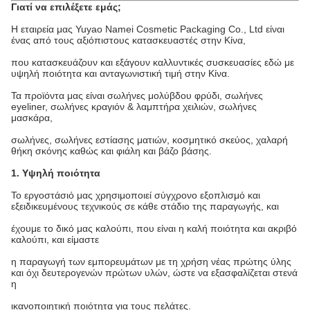
Γιατί να επιλέξετε εμάς;
Η εταιρεία μας Yuyao Namei Cosmetic Packaging Co., Ltd είναι
ένας από τους αξιόπιστους κατασκευαστές στην Κίνα,
που κατασκευάζουν και εξάγουν καλλυντικές συσκευασίες εδώ με
υψηλή ποιότητα και ανταγωνιστική τιμή στην Κίνα.
Τα προϊόντα μας είναι σωλήνες μολύβδου φρύδι, σωλήνες
eyeliner, σωλήνες κραγιόν & λαμπτήρα χειλιών, σωλήνες
μασκάρα,
σωλήνες, σωλήνες εστίασης ματιών, κοσμητικό σκεύος, χαλαρή
θήκη σκόνης καθώς και φιάλη και βάζο βάσης.
1. Υψηλή ποιότητα
Το εργοστάσιό μας χρησιμοποιεί σύγχρονο εξοπλισμό και
εξειδικευμένους τεχνικούς σε κάθε στάδιο της παραγωγής, και
έχουμε το δικό μας καλούπι, που είναι η καλή ποιότητα και ακριβό
καλούπι, και είμαστε
η παραγωγή των εμπορευμάτων με τη χρήση νέας πρώτης ύλης
και όχι δευτερογενών πρώτων υλών, ώστε να εξασφαλίζεται στενά
η
ικανοποιητική ποιότητα για τους πελάτες.