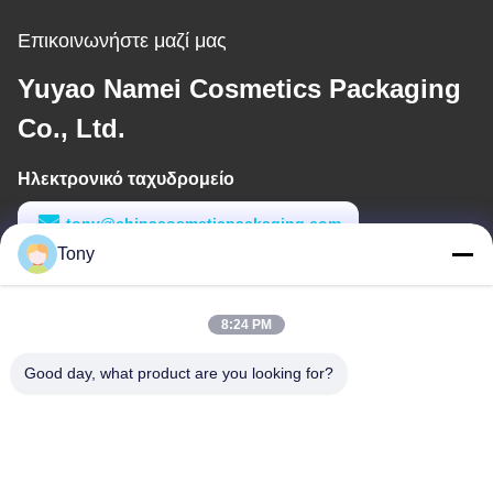
Επικοινωνήστε μαζί μας
Yuyao Namei Cosmetics Packaging
Co., Ltd.
Ηλεκτρονικό ταχυδρομείο
tony@chinacosmeticpackaging.com
Tony
Εργασιακό χρόνο
8:00-17:00
8:24 PM
Η διεύθυνσή μας
Good day, what product are you looking for?
Διεύθυνση
Αριθμός 8 Xiadalu, Nijialu Village, πόλη Simen, πόλη Yuyao,
Ningbo, Κίνα