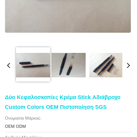
Δύο Κεφαλοσκοπίες Κρέμα Stick Αδιάβροχο
Custom Colors OEM Πιστοποίηση SGS
Ονομασία Μάρκας:
OEM ODM