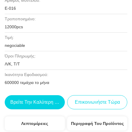
Αριθμός Μοντέλου:
Ε-016
Τροποποιημένο:
12000pcs
Τιμή:
negociable
Όροι Πληρωμής:
Λ/Κ, Τ/Τ
Ικανότητα Εφοδιασμού:
600000 τεμάχια το μήνα
Βρείτε Την Καλύτερη Τιμή
Επικοινωνήστε Τώρα
Λεπτομέρειες
Περιγραφή Του Προϊόντος