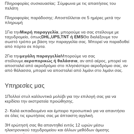
Πληροφορίες συσκευασίας: Σύμφωνα με τις απαιτήσεις του
πελάτη
Πληροφορίες παράδοσης: Αποστέλλεται σε 5 ημέρες μετά την
πληρωμή
1Για την
Μικρή παραγγελία
, μπορούμε να σας στείλουμε με
ταχυδρομείο, όπως
DHL,UPS,TNT ή EMS
Θα διαλέξουμε τον
σωστό τρόπο με βάση την παραγγελία σας. Μπορεί να παραδοθεί
από πόρτα σε πόρτα.
2Για την
μεγάλη παραγγελία
Μπορούμε να σας
στείλουμε.
αεροπορικώς ή θαλάσσια
, αν από αέρος, μπορεί να
αποσταλεί από αεροδρόμιο στο πλησιέστερο αεροδρόμιο σας, αν
από θάλασσα, μπορεί να αποσταλεί από λιμάνι στο λιμάνι σας.
Υπηρεσίες μας
1Πολλοί στυλ καλλυντικά μολύβι για την επιλογή σας για να
κερδίσει την εκστρατεία προώθησης.
2- Καλά εκπαιδευμένο και έμπειρο προσωπικό για να απαντήσει
σε όλες τις ερωτήσεις σας με άπταιστη αγγλική.
3Η ερώτησή σας θα απαντηθεί εντός 12 ωρών μέσω
ηλεκτρονικού ταχυδρομείου και άλλων μεθόδων άμεσης