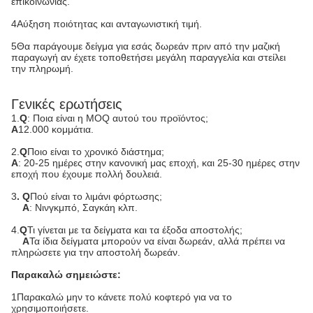
επικοινωνίας.
4Αύξηση ποιότητας και ανταγωνιστική τιμή.
5Θα παράγουμε δείγμα για εσάς δωρεάν πριν από την μαζική
παραγωγή αν έχετε τοποθετήσει μεγάλη παραγγελία και στείλει
την πληρωμή.
Γενικές ερωτήσεις
1.
Q
: Ποια είναι η MOQ αυτού του προϊόντος;
Α
12.000 κομμάτια.
2.
Q
Ποιο είναι το χρονικό διάστημα;
Α
: 20-25 ημέρες στην κανονική μας εποχή, και 25-30 ημέρες στην
εποχή που έχουμε πολλή δουλειά.
3
. Q
Πού είναι το λιμάνι φόρτωσης;
Α
: Νινγκμπό, Σαγκάη κλπ.
4.
Q
Τι γίνεται με τα δείγματα και τα έξοδα αποστολής;
Α
Τα ίδια δείγματα μπορούν να είναι δωρεάν, αλλά πρέπει να
πληρώσετε για την αποστολή δωρεάν.
Παρακαλώ σημειώστε:
1Παρακαλώ μην το κάνετε πολύ κοφτερό για να το
χρησιμοποιήσετε.