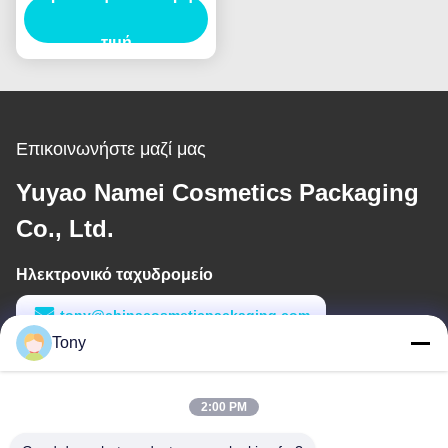
Eyeliner με ραβδί
Custom Logo
τιμή
καλλυντική συσκευασία
Επικοινωνήστε μαζί μας
Yuyao Namei Cosmetics Packaging
Co., Ltd.
Ηλεκτρονικό ταχυδρομείο
tony@chinacosmeticpackaging.com
Tony
Εργασιακό χρόνο
8:00-17:00
2:00 PM
Η διεύθυνσή μας