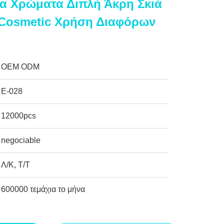
α Χρώματα Διπλή Άκρη Σκιά
 Cosmetic Χρήση Διαφόρων
OEM ODM
Ε-028
12000pcs
negociable
Λ/Κ, Τ/Τ
600000 τεμάχια το μήνα