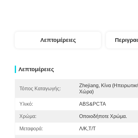
Λεπτομέρειες
Περιγρα
Λεπτομέρειες
Zhejiang, Κίνα (ηπειρωτική
Τόπος Καταγωγής:
Χώρα)
Υλικό:
ABS&PCTA
Χρώμα:
Οποιοδήποτε Χρώμα.
Μεταφορά:
Λ/Κ,Τ/Τ