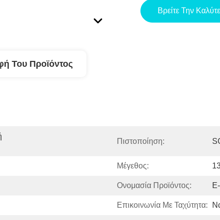
Βρείτε Την Καλύτ
φή Του Προϊόντος
 
Πιστοποίηση:
S
Μέγεθος:
1
Ονομασία Προϊόντος:
Ε
Επικοινωνία Με Ταχύτητα:
Ν