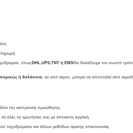
λάτη
 πληρωμή
αχυδρομείο, όπως
DHL,UPS,TNT ή EMS
Θα διαλέξουμε τον σωστό τρόπ
πορικώς ή θαλάσσια
, αν από αέρος, μπορεί να αποσταλεί από αερο
ρδίσει την εκστρατεία προώθησης.
σε όλες τις ερωτήσεις σας με άπταιστη αγγλική.
ού ταχυδρομείου και άλλων μεθόδων άμεσης επικοινωνίας.