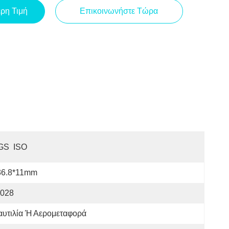
ερη Τιμή
Επικοινωνήστε Τώρα
GS  ISO
36.8*11mm
-028
αυτιλία Ή Αερομεταφορά