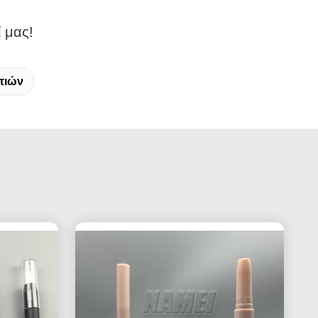
 μας!
τιών