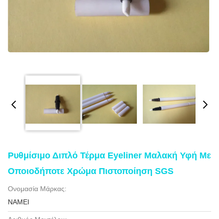
Ρυθμίσιμο Διπλό Τέρμα Eyeliner Μαλακή Υφή Με
Οποιοδήποτε Χρώμα Πιστοποίηση SGS
Ονομασία Μάρκας:
NAMEI