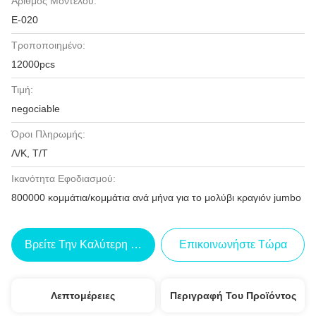
Αριθμός Μοντέλου:
Ε-020
Τροποποιημένο:
12000pcs
Τιμή:
negociable
Όροι Πληρωμής:
Λ/Κ, Τ/Τ
Ικανότητα Εφοδιασμού:
800000 κομμάτια/κομμάτια ανά μήνα για το μολύβι κραγιόν jumbo
Βρείτε Την Καλύτερη Τιμή
Επικοινωνήστε Τώρα
Λεπτομέρειες
Περιγραφή Του Προϊόντος