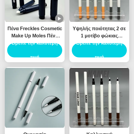
Πένα Freckles Cosmetic
Υψηλής ποιότητας 2 σε
Make Up Moles Πένα
1 μοτίβο φώκιας
Freckles Custom Logo
Βρείτε την καλύτερη
Eyeliner υγρό Eyeliner
Βρείτε την καλύτερη
OEM Wholesale
καλλυντικό Eyeliner
Περιέκτη Πένας
τιμή
συσκευασία Canthus
τιμή
Freckles
σήμανσης