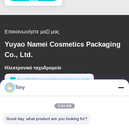
ενέσεις φούσκωμα
τιμή
Επικοινωνήστε μαζί μας
Yuyao Namei Cosmetics Packaging
Co., Ltd.
Ηλεκτρονικό ταχυδρομείο
tony@chinacosmeticpackaging.com
Tony
Εργασιακό χρόνο
8:00-17:00
9:34 AM
Η διεύθυνσή μας
Good day, what product are you looking for?
Διεύθυνση