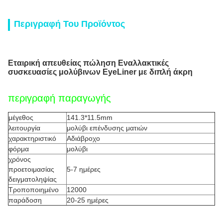
Περιγραφή Του Προϊόντος
Εταιρική απευθείας πώληση Εναλλακτικές
συσκευασίες μολύβινων EyeLiner με διπλή άκρη
περιγραφή παραγωγής
μέγεθος
141.3*11.5mm
λειτουργία
μολύβι επένδυσης ματιών
χαρακτηριστικό
Αδιάβροχο
φόρμα
μολύβι
χρόνος
προετοιμασίας
5-7 ημέρες
δειγματοληψίας
Τροποποιημένο
12000
παράδοση
20-25 ημέρες