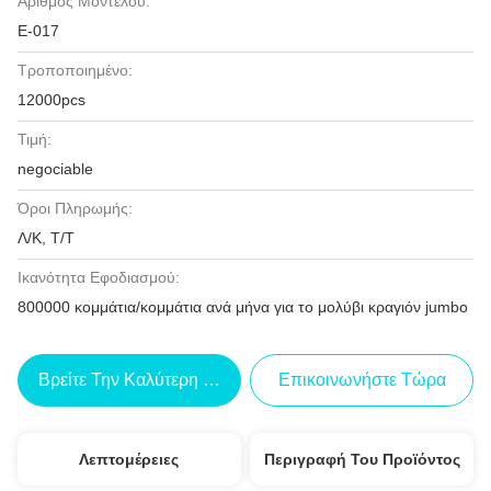
Αριθμός Μοντέλου:
Ε-017
Τροποποιημένο:
12000pcs
Τιμή:
negociable
Όροι Πληρωμής:
Λ/Κ, Τ/Τ
Ικανότητα Εφοδιασμού:
800000 κομμάτια/κομμάτια ανά μήνα για το μολύβι κραγιόν jumbo
Βρείτε Την Καλύτερη Τιμή
Επικοινωνήστε Τώρα
Λεπτομέρειες
Περιγραφή Του Προϊόντος