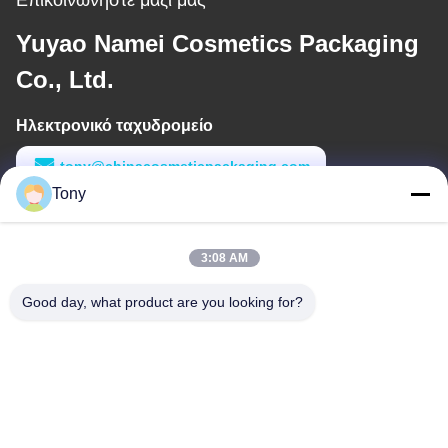
Yuyao Namei Cosmetics Packaging
Co., Ltd.
Ηλεκτρονικό ταχυδρομείο
tony@chinacosmeticpackaging.com
Tony
Εργασιακό χρόνο
8:00-17:00
3:08 AM
Η διεύθυνσή μας
Good day, what product are you looking for?
Διεύθυνση
Αριθμός 8 Xiadalu, Nijialu Village, πόλη Simen, πόλη Yuyao,
Ningbo, Κίνα
Τηλεφώνημα
86--19012893906