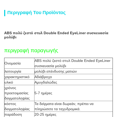
Περιγραφή Του Προϊόντος
ABS πολύ ζεστό στυλ Double Ended EyeLiner συσκευασία
μολύβι
περιγραφή παραγωγής
ABS πολύ ζεστό στυλ Double Ended EyeLiner
Ονομασία
συσκευασία μολύβι
λειτουργία
μολύβι επένδυσης ματιών
χαρακτηριστικό
Αδιάβροχο
υλικό
Αμυγδαλώδες
χρόνος
προετοιμασίας
5-7 ημέρες
δειγματοληψίας
κόστος
Τα δείγματα είναι δωρεάν, πρέπει να
δειγματοληψίας
πληρώσετε τα ταχυδρομικά.
παράδοση
20-25 ημέρες