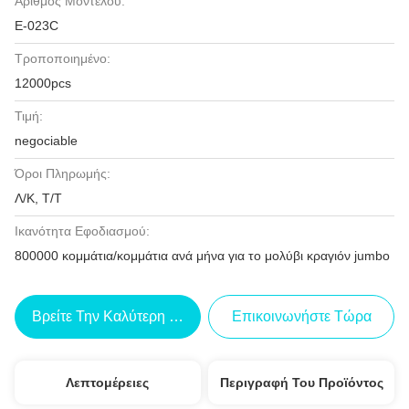
Αριθμός Μοντέλου:
Ε-023C
Τροποποιημένο:
12000pcs
Τιμή:
negociable
Όροι Πληρωμής:
Λ/Κ, Τ/Τ
Ικανότητα Εφοδιασμού:
800000 κομμάτια/κομμάτια ανά μήνα για το μολύβι κραγιόν jumbo
Βρείτε Την Καλύτερη Τιμή
Επικοινωνήστε Τώρα
Λεπτομέρειες
Περιγραφή Του Προϊόντος