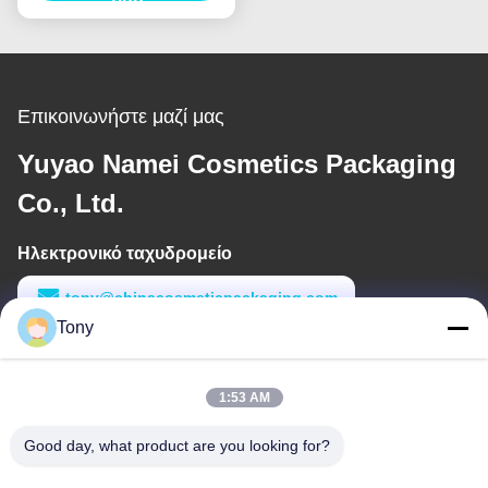
αποτελέσματα
τιμή
Επικοινωνήστε μαζί μας
Yuyao Namei Cosmetics Packaging
Co., Ltd.
Ηλεκτρονικό ταχυδρομείο
tony@chinacosmeticpackaging.com
Tony
Εργασιακό χρόνο
8:00-17:00
1:53 AM
Η διεύθυνσή μας
Good day, what product are you looking for?
Διεύθυνση