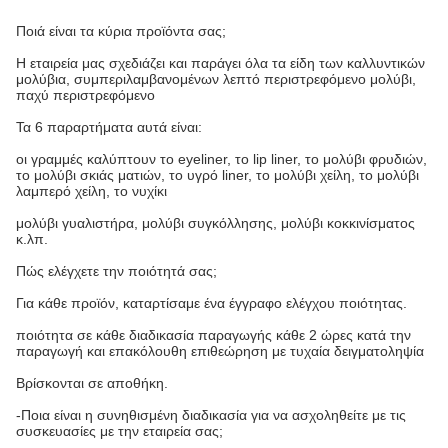
Ποιά είναι τα κύρια προϊόντα σας;
Η εταιρεία μας σχεδιάζει και παράγει όλα τα είδη των καλλυντικών
μολύβια, συμπεριλαμβανομένων λεπτό περιστρεφόμενο μολύβι,
παχύ περιστρεφόμενο
Τα 6 παραρτήματα αυτά είναι:
οι γραμμές καλύπτουν το eyeliner, το lip liner, το μολύβι φρυδιών,
το μολύβι σκιάς ματιών, το υγρό liner, το μολύβι χείλη, το μολύβι
λαμπερό χείλη, το νυχίκι
μολύβι γυαλιστήρα, μολύβι συγκόλλησης, μολύβι κοκκινίσματος
κ.λπ.
Πώς ελέγχετε την ποιότητά σας;
Για κάθε προϊόν, καταρτίσαμε ένα έγγραφο ελέγχου ποιότητας.
ποιότητα σε κάθε διαδικασία παραγωγής κάθε 2 ώρες κατά την
παραγωγή και επακόλουθη επιθεώρηση με τυχαία δειγματοληψία
Βρίσκονται σε αποθήκη.
-Ποια είναι η συνηθισμένη διαδικασία για να ασχοληθείτε με τις
συσκευασίες με την εταιρεία σας;