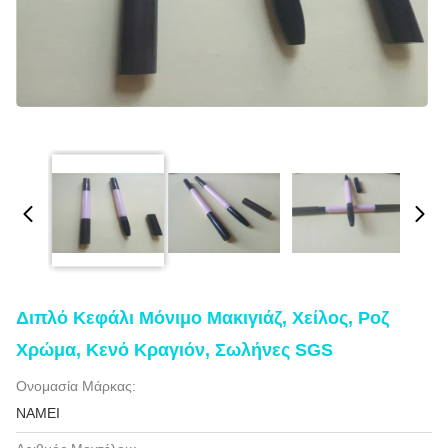
Διπλό Κεφάλι Μόνιμο Μακιγιάζ, Χείλος, Ροζ
Χρώμα, Κενό Κραγιόν, Σωλήνες SGS
Ονομασία Μάρκας:
NAMEI