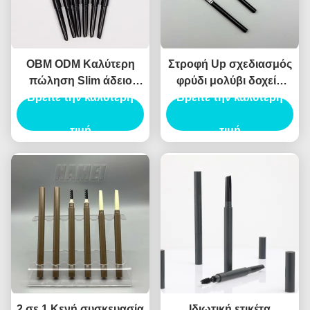
OBM ODM Καλύτερη
Στροφή Up σχεδιασμός
πώληση Slim άδειο
φρύδι μολύβι δοχείο
Βρείτε την καλύτερη
μολύβι φρύδι
ABS υλικό αυτόματο
Βρείτε την καλύτερη
τύπο
τιμή
τιμή
2 σε 1 Κενή συσκευασία
Ιδιωτική ετικέτα