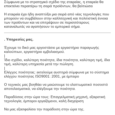
Σύμφωνα με το στρατηγικό σχέδιο της εταιρείας, η εταιρεία θα
επεκτείνει περαιτέρω τη σειρά προϊόντων, θα βελτιώσει
Η εταιρεία έχει ήδη αναπτύξει μια σειρά από νέες τεχνολογίες που
μπορούν να συμβάλουν στην καλλιτεχνική και πολιτιστική έννοια
των προϊόντων και να επιτρέψουν σε περισσότερους
καταναλωτές να αγαπήσουν το εμπορικό σήμα.
.
Υπηρεσίες μας
.
Έχουμε το δικό μας εργοστάσιο με εργαστήριο παραγωγής
καλούπιων, εργαστήριο εμβολιασμού.
|
Ίδιο σχέδιο, καλύτερη ποιότητα, ίδια ποιότητα, καλύτερη τιμή, ίδια
τιμή, καλύτερη υπηρεσία μετά την πώληση.
|
Ελέγχος ποιότητας: εκτελούμε αυστηρά σύμφωνα με το σύστημα
ελέγχου ποιότητας ISO9001: 2001, με έμπειρο
Ο τεχνικός μας βοηθάει να μειώσουμε το ελαττωματικό ποσοστό
αποτελεσματικά, να ελέγξουμε την ποιότητα.
Παραδόσεις στην ώρα τους: Επαγγελματική μηχανή, εξαιρετική
τεχνολογία, έμπειροι εργαζόμενοι, καλή διαχείριση
Να μας εξασφαλίσει την παράδοση στην ώρα της.