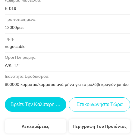
Αριθμός Μοντέλου:
Ε-019
Τροποποιημένο:
12000pcs
Τιμή:
negociable
Όροι Πληρωμής:
Λ/Κ, Τ/Τ
Ικανότητα Εφοδιασμού:
800000 κομμάτια/κομμάτια ανά μήνα για το μολύβι κραγιόν jumbo
Βρείτε Την Καλύτερη Τιμή
Επικοινωνήστε Τώρα
Λεπτομέρειες
Περιγραφή Του Προϊόντος