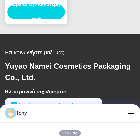
πινέλας φρυδιών για
Βρείτε την καλύτερη
επαγγελματικά
αποτελέσματα
τιμή
Επικοινωνήστε μαζί μας
Yuyao Namei Cosmetics Packaging
Co., Ltd.
Ηλεκτρονικό ταχυδρομείο
tony@chinacosmeticpackaging.com
Tony
Εργασιακό χρόνο
8:00-17:00
1:58 PM