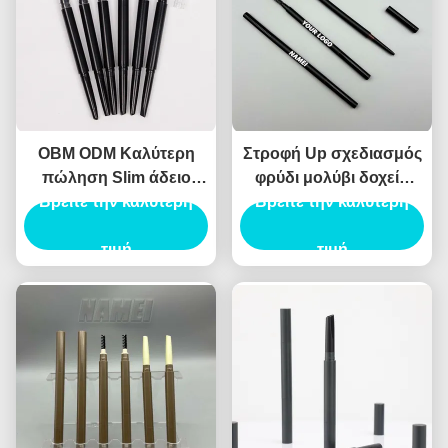
OBM ODM Καλύτερη
Στροφή Up σχεδιασμός
πώληση Slim άδειο
φρύδι μολύβι δοχείο
Βρείτε την καλύτερη
μολύβι φρύδι
ABS υλικό αυτόματο
Βρείτε την καλύτερη
τύπο
τιμή
τιμή