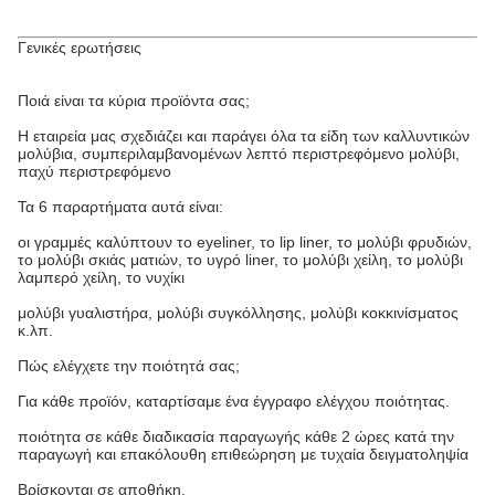
Γενικές ερωτήσεις
Ποιά είναι τα κύρια προϊόντα σας;
Η εταιρεία μας σχεδιάζει και παράγει όλα τα είδη των καλλυντικών
μολύβια, συμπεριλαμβανομένων λεπτό περιστρεφόμενο μολύβι,
παχύ περιστρεφόμενο
Τα 6 παραρτήματα αυτά είναι:
οι γραμμές καλύπτουν το eyeliner, το lip liner, το μολύβι φρυδιών,
το μολύβι σκιάς ματιών, το υγρό liner, το μολύβι χείλη, το μολύβι
λαμπερό χείλη, το νυχίκι
μολύβι γυαλιστήρα, μολύβι συγκόλλησης, μολύβι κοκκινίσματος
κ.λπ.
Πώς ελέγχετε την ποιότητά σας;
Για κάθε προϊόν, καταρτίσαμε ένα έγγραφο ελέγχου ποιότητας.
ποιότητα σε κάθε διαδικασία παραγωγής κάθε 2 ώρες κατά την
παραγωγή και επακόλουθη επιθεώρηση με τυχαία δειγματοληψία
Βρίσκονται σε αποθήκη.