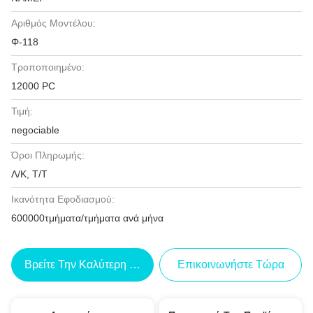
Αριθμός Μοντέλου:
Φ-118
Τροποποιημένο:
12000 PC
Τιμή:
negociable
Όροι Πληρωμής:
Λ/Κ, Τ/Τ
Ικανότητα Εφοδιασμού:
600000τμήματα/τμήματα ανά μήνα
Βρείτε Την Καλύτερη Τιμή
Επικοινωνήστε Τώρα