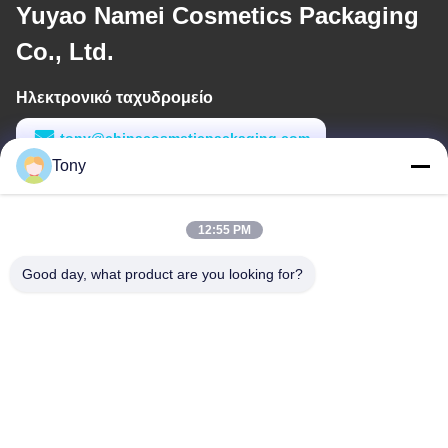
Yuyao Namei Cosmetics Packaging
Co., Ltd.
Ηλεκτρονικό ταχυδρομείο
tony@chinacosmeticpackaging.com
Tony
Εργασιακό χρόνο
8:00-17:00
12:55 PM
Η διεύθυνσή μας
Good day, what product are you looking for?
Διεύθυνση
Αριθμός 8 Xiadalu, Nijialu Village, πόλη Simen, πόλη Yuyao,
Ningbo, Κίνα
Τηλεφώνημα
86--19012893906