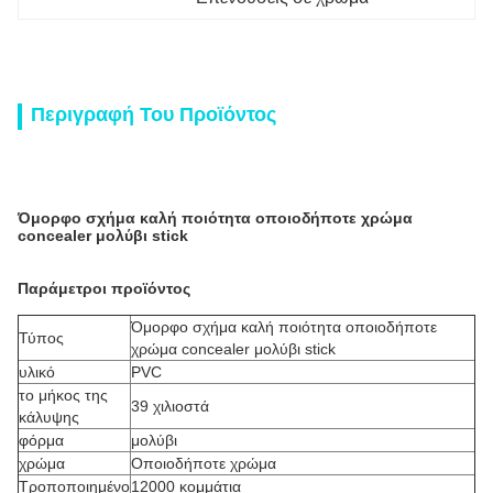
Περιγραφή Του Προϊόντος
Όμορφο σχήμα καλή ποιότητα οποιοδήποτε χρώμα
concealer μολύβι stick
Παράμετροι προϊόντος
Όμορφο σχήμα καλή ποιότητα οποιοδήποτε
Τύπος
χρώμα concealer μολύβι stick
υλικό
PVC
το μήκος της
39 χιλιοστά
κάλυψης
φόρμα
μολύβι
χρώμα
Οποιοδήποτε χρώμα
Τροποποιημένο
12000 κομμάτια