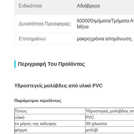
Ειδικότητα:
Αδιάβροχο
600000τμήματα/τμήματα Αν
Δυνατότητα Προσφοράς:
Μήνα
Επισημαίνω:
μακροχρόνια απομόνωση
, 
Περιγραφή Του Προϊόντος
Υδροστεγείς μολύβδεις από υλικό PVC
Παράμετροι προϊόντος
Τύπος
Υδροστεγείς μολύβδεις α
υλικό
PVC
το μήκος της κάλυψης
39 χιλιοστά
φόρμα
μολύβι