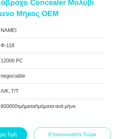
ιάβροχο Concealer Μολύβι
όμενο Μήκος OEM
NAMEI
Φ-118
12000 PC
negociable
Λ/Κ, Τ/Τ
600000τμήματα/τμήματα ανά μήνα
ερη Τιμή
Επικοινωνήστε Τώρα