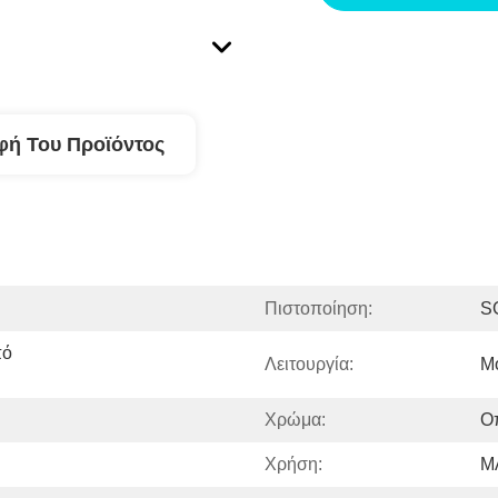
φή Του Προϊόντος
Πιστοποίηση:
S
ό 
Λειτουργία:
Μ
Χρώμα:
Ο
Χρήση:
Μ