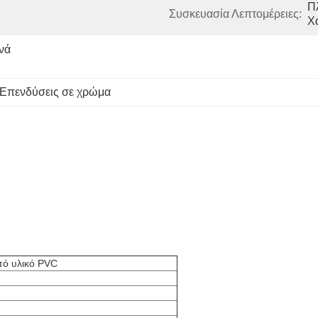
Π
Συσκευασία Λεπτομέρειες:
Χ
ά 
Επενδύσεις σε χρώμα
πό υλικό PVC