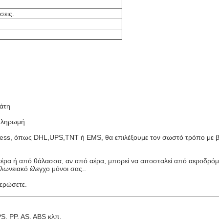
σεις.
λάτη
 πληρωμή
xpress, όπως DHL,UPS,TNT ή EMS, θα επιλέξουμε τον σωστό τρόπο με 
αέρα ή από θάλασσα, αν από αέρα, μπορεί να αποσταλεί από αεροδρόμ
ελωνειακό έλεγχο μόνοι σας..
ερώσετε.
S, PP, AS, ABS κλπ.