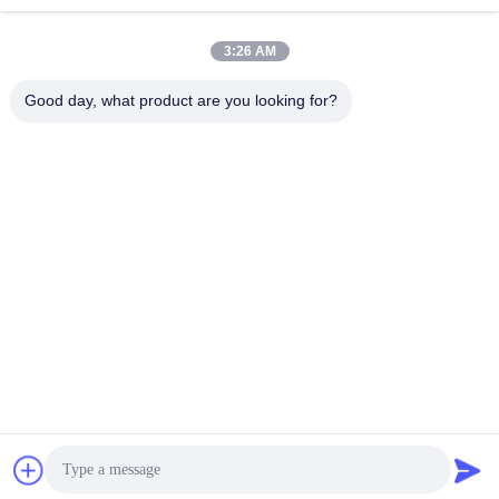
Εργασιακό χρόνο
8:00-17:00
3:26 AM
Η διεύθυνσή μας
Good day, what product are you looking for?
Διεύθυνση
Αριθμός 8 Xiadalu, Nijialu Village, πόλη Simen, πόλη Yuyao,
Ningbo, Κίνα
Τηλεφώνημα
86--19012893906
Κίνα Καλή ποιότητα Συσκευή μολύβδου Eyeliner Προμηθευτής.
-2026 Yuyao Namei Cosmetics Packaging Co., Ltd. Όλα τα
δικαιώματα διατηρούνται.
Πολιτική απορρήτου
|
Sitemap