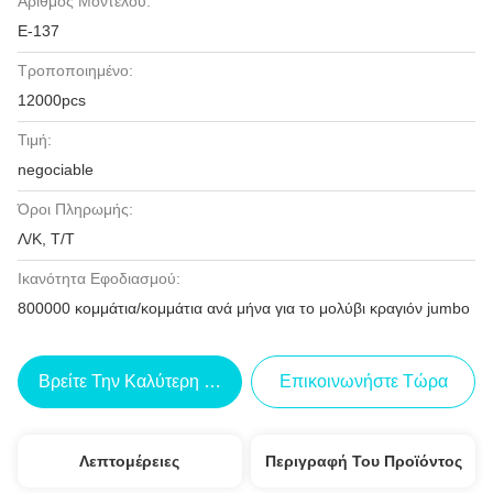
Αριθμός Μοντέλου:
Ε-137
Τροποποιημένο:
12000pcs
Τιμή:
negociable
Όροι Πληρωμής:
Λ/Κ, Τ/Τ
Ικανότητα Εφοδιασμού:
800000 κομμάτια/κομμάτια ανά μήνα για το μολύβι κραγιόν jumbo
Βρείτε Την Καλύτερη Τιμή
Επικοινωνήστε Τώρα
Λεπτομέρειες
Περιγραφή Του Προϊόντος