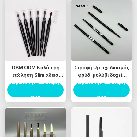
OBM ODM Καλύτερη
Στροφή Up σχεδιασμός
πώληση Slim άδειο
φρύδι μολύβι δοχείο
Βρείτε την καλύτερη
μολύβι φρύδι
ABS υλικό αυτόματο
Βρείτε την καλύτερη
τύπο
τιμή
τιμή