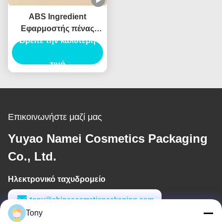
ABS Ingredient
Εφαρμοστής πένας
πινέλας φρυδιών για
Βρείτε την καλύτερη
επαγγελματικά
αποτελέσματα
τιμή
Επικοινωνήστε μαζί μας
Yuyao Namei Cosmetics Packaging
Co., Ltd.
Ηλεκτρονικό ταχυδρομείο
tony@chinacosmeticpackaging.com
Tony