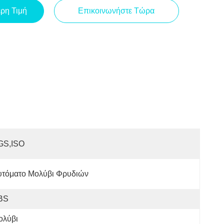
ερη Τιμή
Επικοινωνήστε Τώρα
GS,ISO
υτόματο Μολύβι Φρυδιών
BS
ολύβι