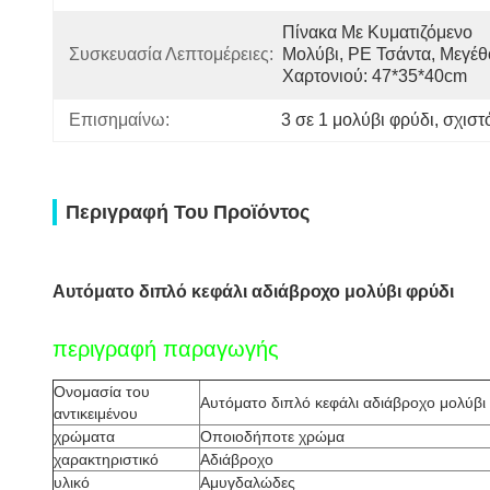
Πίνακα Με Κυματιζόμενο 
Συσκευασία Λεπτομέρειες:
Μολύβι, PE Τσάντα, Μεγέθο
Χαρτονιού: 47*35*40cm
Επισημαίνω:
3 σε 1 μολύβι φρύδι
, 
σχιστ
Περιγραφή Του Προϊόντος
Αυτόματο διπλό κεφάλι αδιάβροχο μολύβι φρύδι
περιγραφή παραγωγής
Ονομασία του
Αυτόματο διπλό κεφάλι αδιάβροχο μολύβι
αντικειμένου
χρώματα
Οποιοδήποτε χρώμα
χαρακτηριστικό
Αδιάβροχο
υλικό
Αμυγδαλώδες