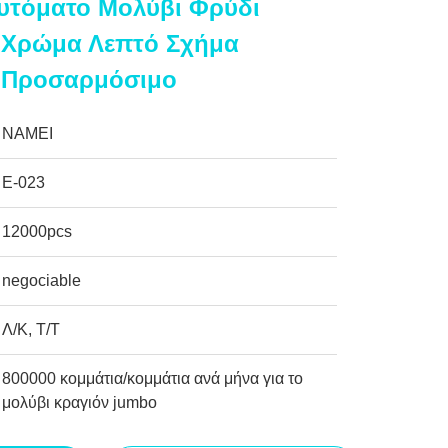
υτόματο Μολύβι Φρύδι
 Χρώμα Λεπτό Σχήμα
 Προσαρμόσιμο
NAMEI
Ε-023
12000pcs
negociable
Λ/Κ, Τ/Τ
800000 κομμάτια/κομμάτια ανά μήνα για το
μολύβι κραγιόν jumbo