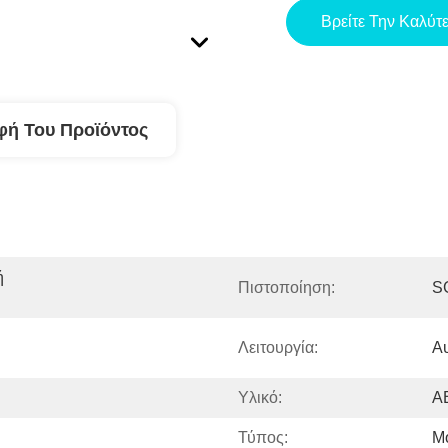
Βρείτε Την Καλύτ
φή Του Προϊόντος
 
Πιστοποίηση:
S
Λειτουργία:
Α
Υλικό:
A
Τύπος:
Μ