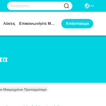
Λύσεις
Επικοινωνήστε Μαζί Μας
Απόσπασμα
τα
μα Μακροχρόνιο Προσαρμόσιμο