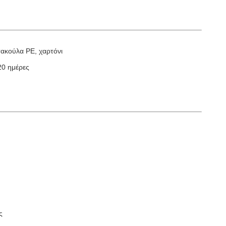
ακούλα PE, χαρτόνι
20 ημέρες
ς