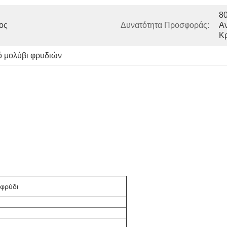
80
ς 
Δυνατότητα Προσφοράς:
Αν
Κ
ό μολύβι φρυδιών
 φρύδι