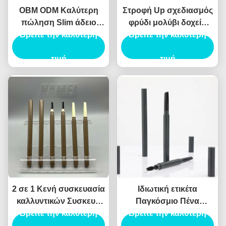
OBM ODM Καλύτερη
Στροφή Up σχεδιασμός
πώληση Slim άδειο
φρύδι μολύβι δοχείο
Βρείτε την καλύτερη
μολύβι φρύδι
ABS υλικό αυτόματο
Βρείτε την καλύτερη
τύπο
τιμή
τιμή
2 σε 1 Κενή συσκευασία
Ιδιωτική ετικέτα
καλλυντικών Συσκευή
Παγκόσμιο Πένα
με σωλήνα φρυδιών
Βρείτε την καλύτερη
Φρύδια Φορητό Φρύδιο
Βρείτε την καλύτερη
Κενό δοχείο με σωλήνα
Μακιγιάζ Πένα σωλήνα