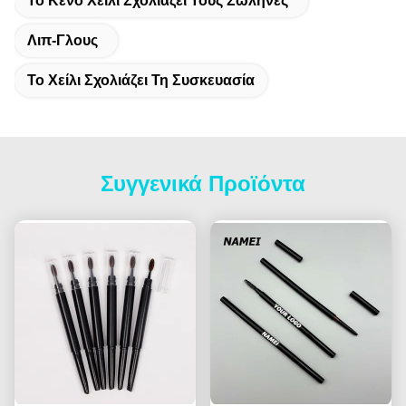
Το Κενό Χείλι Σχολιάζει Τους Σωλήνες
Λιπ-Γλους
Το Χείλι Σχολιάζει Τη Συσκευασία
Συγγενικά Προϊόντα