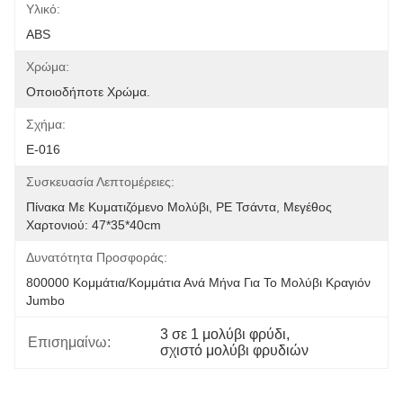
Υλικό:
ABS
Χρώμα:
Οποιοδήποτε Χρώμα.
Σχήμα:
Ε-016
Συσκευασία Λεπτομέρειες:
Πίνακα Με Κυματιζόμενο Μολύβι, PE Τσάντα, Μεγέθος 
Χαρτονιού: 47*35*40cm
Δυνατότητα Προσφοράς:
800000 Κομμάτια/κομμάτια Ανά Μήνα Για Το Μολύβι Κραγιόν 
Jumbo
3 σε 1 μολύβι φρύδι
, 
Επισημαίνω:
σχιστό μολύβι φρυδιών