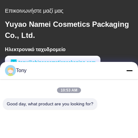
Επικοινωνήστε μαζί μας
Yuyao Namei Cosmetics Packaging
Co., Ltd.
Ηλεκτρονικό ταχυδρομείο
tony@chinacosmeticpackaging.com
Tony
Εργασιακό χρόνο
8:00-17:00
10:53 AM
Η διεύθυνσή μας
Good day, what product are you looking for?
Διεύθυνση
Αριθμός 8 Xiadalu, Nijialu Village, πόλη Simen, πόλη Yuyao,
Ningbo, Κίνα