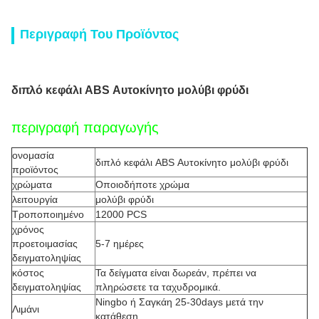
Περιγραφή Του Προϊόντος
διπλό κεφάλι ABS Αυτοκίνητο μολύβι φρύδι
περιγραφή παραγωγής
ονομασία
διπλό κεφάλι ABS Αυτοκίνητο μολύβι φρύδι
προϊόντος
χρώματα
Οποιοδήποτε χρώμα
λειτουργία
μολύβι φρύδι
Τροποποιημένο
12000 PCS
χρόνος
προετοιμασίας
5-7 ημέρες
δειγματοληψίας
κόστος
Τα δείγματα είναι δωρεάν, πρέπει να
δειγματοληψίας
πληρώσετε τα ταχυδρομικά.
Ningbo ή Σαγκάη 25-30days μετά την
Λιμάνι
κατάθεση