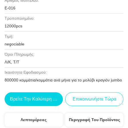
Αριθμός Μοντέλου:
Ε-016
Τροποποιημένο:
12000pcs
Τιμή:
negociable
Όροι Πληρωμής:
Λ/Κ, Τ/Τ
Ικανότητα Εφοδιασμού:
800000 κομμάτια/κομμάτια ανά μήνα για το μολύβι κραγιόν jumbo
Βρείτε Την Καλύτερη Τιμή
Επικοινωνήστε Τώρα
Λεπτομέρειες
Περιγραφή Του Προϊόντος