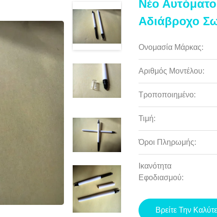
Νέο Αυτόματο
Αδιάβροχο Σ
Ονομασία Μάρκας:
Αριθμός Μοντέλου:
Τροποποιημένο:
Τιμή:
Όροι Πληρωμής:
Ικανότητα
Εφοδιασμού:
Βρείτε Την Καλύτ