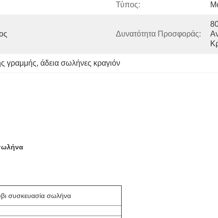
Τύπος:
Μ
80
ς 
Δυνατότητα Προσφοράς:
Αν
Κ
ης γραμμής
, 
άδεια σωλήνες κραγιόν
 σωλήνα
ύβι συσκευασία σωλήνα