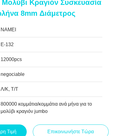
 Μολύβι Κραγιόν Συσκευασία
ωλήνα 8mm Διάμετρος
NAMEI
Ε-132
12000pcs
negociable
Λ/Κ, Τ/Τ
800000 κομμάτια/κομμάτια ανά μήνα για το
μολύβι κραγιόν jumbo
ερη Τιμή
Επικοινωνήστε Τώρα