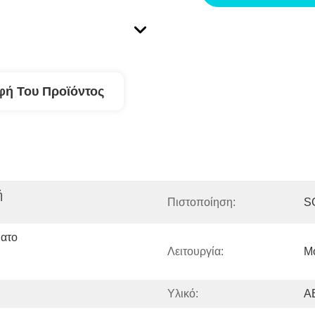
φή Του Προϊόντος
 
Πιστοποίηση:
S
ατο 
Λειτουργία:
Μ
Υλικό:
A