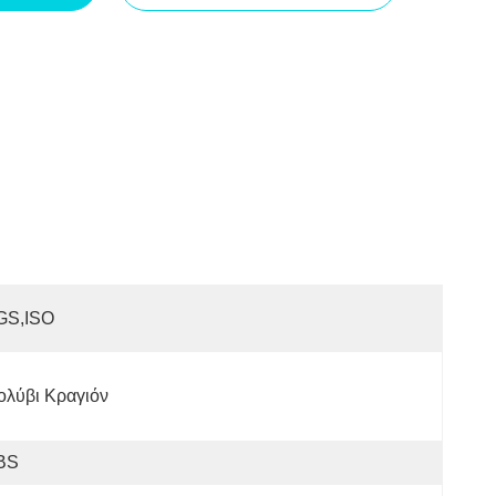
GS,ISO
ολύβι Κραγιόν
BS