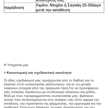
απαιτήσεις σας
Λιμάνι: Ningbo ή Σαγκάη 25-30days
παράδοση
μετά την κατάθεση
Η Υπηρεσία μας
> Καινοτομική και σχεδιαστική ικανότητα
Οι ιδέες σχεδιασμού μας προέρχονται από το διεθνές και το
κλασικό στυλ συσκευασίας καλλυντικών, και εν τω μεταξύ,
παίρνουν στοιχεία από την τρέχουσα τάση,Για να προσφέρουν
νέες ποικιλίες προϊόντων με συνδυασμό κλασικών και μόδας.
Μαζί με τους προγραμματιστές συσκευασίας μας, βρίσκουν
λύσεις που ανταποκρίνονται στις ανάγκες σας όσον αφορά την
απόδοση, την προστασία της φόρμουλας, την εργονομία και την
αισθητική.Υπάρχουν διάφορες τεχνικές διακόσμησης για την