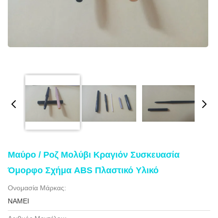
Μαύρο / Ροζ Μολύβι Κραγιόν Συσκευασία
Όμορφο Σχήμα ABS Πλαστικό Υλικό
Ονομασία Μάρκας:
NAMEI