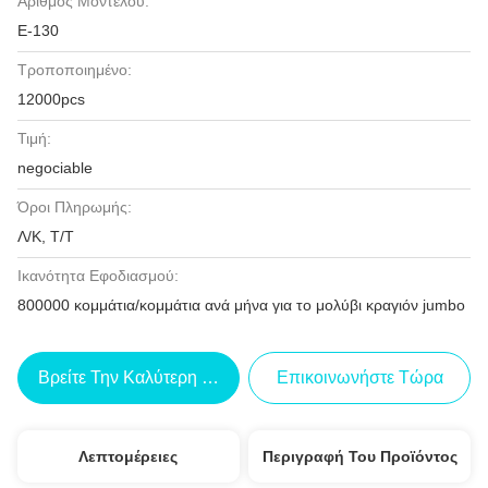
Αριθμός Μοντέλου:
Ε-130
Τροποποιημένο:
12000pcs
Τιμή:
negociable
Όροι Πληρωμής:
Λ/Κ, Τ/Τ
Ικανότητα Εφοδιασμού:
800000 κομμάτια/κομμάτια ανά μήνα για το μολύβι κραγιόν jumbo
Βρείτε Την Καλύτερη Τιμή
Επικοινωνήστε Τώρα
Λεπτομέρειες
Περιγραφή Του Προϊόντος