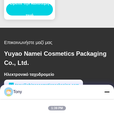
Βρείτε την καλύτερη
κρεμαρό δοχείο
αδιάβροχο Custom
Logo ιδιωτική ετικέτα
τιμή
Επικοινωνήστε μαζί μας
Yuyao Namei Cosmetics Packaging
Co., Ltd.
Ηλεκτρονικό ταχυδρομείο
tony@chinacosmeticpackaging.com
Tony
Εργασιακό χρόνο
8:00-17:00
1:39 PM