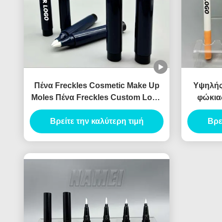
Πένα Freckles Cosmetic Make Up
Υψηλής 
Moles Πένα Freckles Custom Logo
φώκιας
OEM Wholesale Περιέκτη Πένας
καλλυντ
Βρείτε την καλύτερη τιμή
Freckles
Βρε