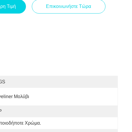
ερη Τιμή
Επικοινωνήστε Τώρα
GS
eliner Μολύβι
P
ποιοδήποτε Χρώμα.