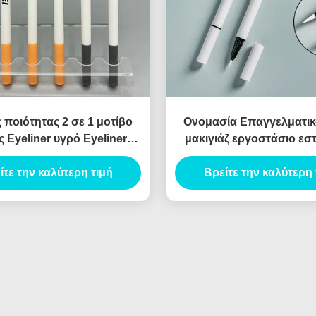
ποιότητας 2 σε 1 μοτίβο
Ονομασία Επαγγελματικ
 Eyeliner υγρό Eyeliner
μακιγιάζ εργοστάσιο εστ
ικό Eyeliner συσκευασία
τρυπάνι ροζ Custom 
ίτε την καλύτερη τιμή
Canthus σήμανσης
εστιατόριο τρυπάνι κυμ
Βρείτε την καλύτερη 
χάντρα υγρό εστιατόριο