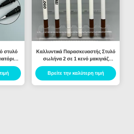
ό στυλό
Καλλυντικά Παρασκευαστής Στυλό
ιατόριο
σωλήνα 2 σε 1 κενό μακιγιάζ
κενό
συσκευασία φθηνό υγρό Eyeliner
ατιστή
τιμή
Βρείτε την καλύτερη τιμή
μολύβι σωλήνα
 packagi