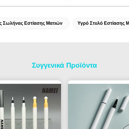
ς Σωλήνας Εστίασης Ματιών
Υγρό Στυλό Εστίασης 
Συγγενικά Προϊόντα