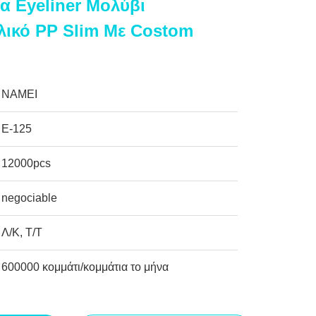
 Eyeliner Μολύβι
λικό PP Slim Με Costom
NAMEI
Ε-125
12000pcs
negociable
Λ/Κ, Τ/Τ
600000 κομμάτι/κομμάτια το μήνα