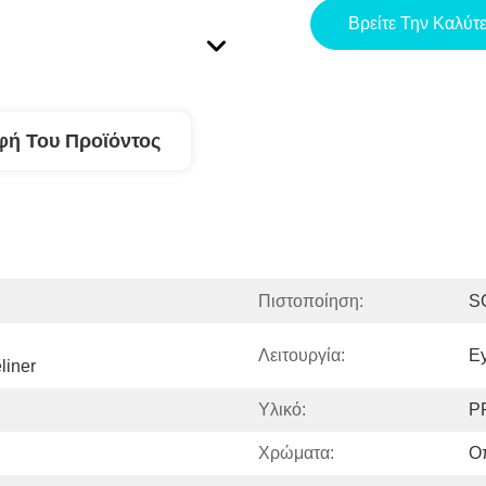
Βρείτε Την Καλύτ
φή Του Προϊόντος
Πιστοποίηση:
S
Λειτουργία:
Ey
liner
Υλικό:
P
Χρώματα:
Ο