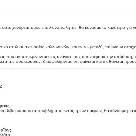
τε είστε χονδρέμπορος είτε λιανοπωλητής, θα κάνουμε το καλύτερο για
ασικό στυλ συσκευασίας καλλυντικών, και εν τω μεταξύ, παίρνουν στοιχ
εις που ανταποκρίνονται στις ανάγκες σας όσον αφορά την απόδοση, τ
κέτα της συσκευασίας, διασφαλίζοντας ότι φαίνεται και αισθάνεται προ
α;
σεις;
επιβεβαιώσουμε τα προβλήματα, εντός τριών ημερών, θα κάνουμε μια ικ
οϊόν;
ελάτη.