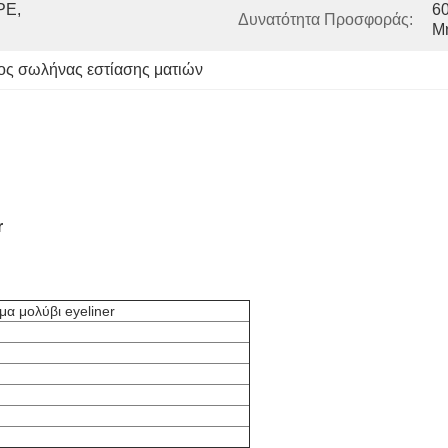
E, 
60
Δυνατότητα Προσφοράς:
Μ
ος σωλήνας εστίασης ματιών
r
α μολύβι eyeliner