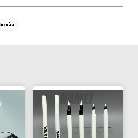
Ματιών