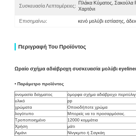
Πλάκα Κύματος, Σακούλα P
Συσκευασία Λεπτομέρειες:
Χαρτόνι
Επισημαίνω:
κενό μολύβι εστίασης
, 
άδει
Περιγραφή Του Προϊόντος
Ωραίο σχήμα αδιάβροχη συσκευασία μολύβι eyeline
• Παράμετρο προϊόντος
ονομασία δείγματος
όμορφα σχήμα αδιάβροχο περιτύλιγμ
υλικό
pp
χρώματα
Οποιοδήποτε χρώμα
λογότυπο
Μπορείς να το προσαρμόσεις.
Τροποποιημένο
12000 κομμάτια
Χρήση
μάτι
Λιμάνι
Νίνγκμπο ή Σαγκάη