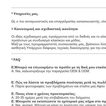
*
Υπηρεσίες μας
.
Ως ο πιο ανταγωνιστικός και επαγγελματίας κατασκευαστής, εί
> Καινοτομική και σχεδιαστική ικανότητα
Οι ιδέες σχεδιασμού μας προέρχονται από το διεθνές και το κλ
προϊόντων με συνδυασμό κλασικών και μόδας.
Μαζί με τους προγραμματιστές συσκευασίας μας, βρίσκουν λύσ
αισθητική.Υπάρχουν διάφορες τεχνικές διακόσμησης για την ετι
* FAQ
Ε:Μπορώ να επωνυμήσω το προϊόν με τη δική μου ετικέτ
Α: Ναι, καλωσορίζουμε την παραγγελία OEM & ODM.
Ε: Πώς να λύσετε τα προβλήματα ποιότητας μετά τις πωλή
Α: Πάρτε φωτογραφίες των προβλημάτων και στείλτε μας Αφού 
Ε: Ποιος είναι ο χρόνος προετοιμασίας;
Α: 30-35 ημέρες μετά την επιβεβαίωση του δείγματος
Ε: Μπορείτε να εκτυπώσετε το εμπορικό μας σήμα στο πρ
Α: Ναι, φυσικά. Μπορεί να κάνει το λογότυπο της μάρκας του π