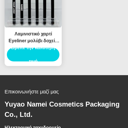
Λαμινιστικό χαρτί
Eyeliner μολύβι δοχείο
συσκευασίας σωλήνα
Βρείτε την καλύτερη
Eyeliner σωλήνα
ενέσεις φούσκωμα
τιμή
Επικοινωνήστε μαζί μας
Yuyao Namei Cosmetics Packaging
Co., Ltd.
Ηλεκτρονικό ταχυδρομείο