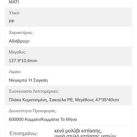
ΜΑΤΙ
Υλικό:
PP
Χαρακτήρας:
Αδιάβροχο
Μέγεθος:
127.9*10,6mm
Λιμάνι:
Νίνγκμπο Ή Σαγκάη
Συσκευασία Λεπτομέρειες:
Πλάκα Κυματισμένη, Σακούλα PE, Μεγέθους 47*35*40cm
Δυνατότητα Προσφοράς:
600000 Κομμάτι/κομμάτια Το Μήνα
κενό μολύβι εστίασης
, 
Επισημαίνω:
υγρό στυλό εστίασης ματιών