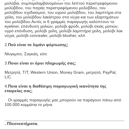
μολύβια, συμπεριλαμβανομένων του λεπτού περιστρεφόμενου
μολύβδου, του παχιάς περιστρεφόμενου μολύβδου, του
μολύβδου σχεδιασμού, του υγρού μολύβδου, του λαμπτήρα στα
χείλη, του μολύβδου λακίστρου στα νύχια και των εξαρτημάτων
του μολύβδου.Αυτές οι 6 γραμμές παραγωγής καλύπτουν το
eyeliner, επένδυση χειλιών, μολύβι φρύδι, μολύβι σκιάς ματιών,
υγρό επένδυση, μολύβι χείλη, μολύβι λαμπτήρα χείλη, μολύβι λακ
νύχια, μολύβι concealer, μολύβι blusher, κλπ.
2.
Πού είναι το λιμάνι φόρτωσης;
Νίνγκμπο, Σαγκάη, κλπ.
3.
Ποιοι είναι οι όροι πληρωμής σας;
Μετρητά, T/T, Western Union, Money Gram, μετρητά, PayPal,
L/C.
4.
Ποια είναι η διαθέσιμη παραγωγική ικανότητα της
εταιρείας σας;
Οι γραμμές παραγωγής μας μπορούν να παράγουν πάνω από
100.000 κομμάτια το μήνα.
.
Πλεονεκτήματα
.