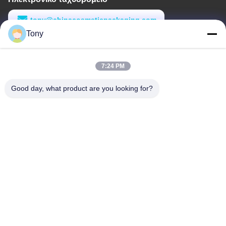
tony@chinacosmeticpackaging.com
Tony
Εργασιακό χρόνο
8:00-17:00
7:24 PM
Η διεύθυνσή μας
Good day, what product are you looking for?
Διεύθυνση
Αριθμός 8 Xiadalu, Nijialu Village, πόλη Simen, πόλη Yuyao,
Ningbo, Κίνα
Τηλεφώνημα
86--19012893906
Κίνα Καλή ποιότητα Συσκευή μολύβδου Eyeliner Προμηθευτής.