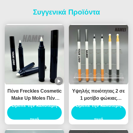
Συγγενικά Προϊόντα
Πένα Freckles Cosmetic
Υψηλής ποιότητας 2 σε
Make Up Moles Πένα
1 μοτίβο φώκιας
Freckles Custom Logo
Βρείτε την καλύτερη
Eyeliner υγρό Eyeliner
Βρείτε την καλύτερη
OEM Wholesale
καλλυντικό Eyeliner
Περιέκτη Πένας
τιμή
συσκευασία Canthus
τιμή
Freckles
σήμανσης