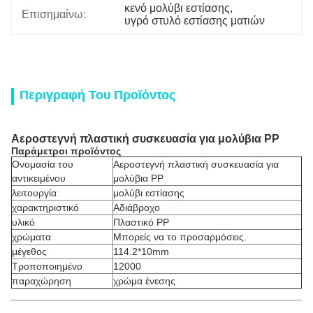
κενό μολύβι εστίασης
, 
Επισημαίνω:
υγρό στυλό εστίασης ματιών
Περιγραφή Του Προϊόντος
Αεροστεγνή πλαστική συσκευασία για μολύβια PP
Παράμετροι προϊόντος
Ονομασία του
Αεροστεγνή πλαστική συσκευασία για
αντικειμένου
μολύβια PP
λειτουργία
μολύβι εστίασης
χαρακτηριστικό
Αδιάβροχο
υλικό
Πλαστικό PP
χρώματα
Μπορείς να το προσαρμόσεις.
μέγεθος
114.2*10mm
Τροποποιημένο
12000
παραχώρηση
χρώμα ένεσης