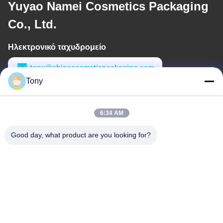
Yuyao Namei Cosmetics Packaging
Co., Ltd.
Ηλεκτρονικό ταχυδρομείο
tony@chinacosmeticpackaging.com
Tony
Εργασιακό χρόνο
8:00-17:00
6:34 AM
Η διεύθυνσή μας
Good day, what product are you looking for?
Διεύθυνση
Αριθμός 8 Xiadalu, Nijialu Village, πόλη Simen, πόλη Yuyao,
Ningbo, Κίνα
Τηλεφώνημα
86--19012893906