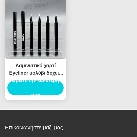
κυματιστή χάντρα υγρό
εστιατόριο packagi
Λαμινιστικό χαρτί
Eyeliner μολύβι δοχείο
συσκευασίας σωλήνα
Βρείτε την καλύτερη
Eyeliner σωλήνα
ενέσεις φούσκωμα
τιμή
Επικοινωνήστε μαζί μας