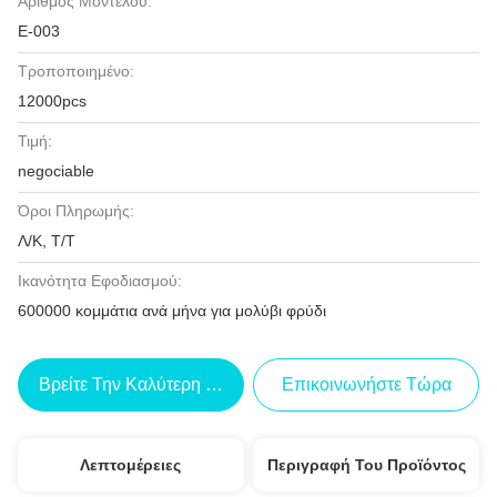
Αριθμός Μοντέλου:
Ε-003
Τροποποιημένο:
12000pcs
Τιμή:
negociable
Όροι Πληρωμής:
Λ/Κ, Τ/Τ
Ικανότητα Εφοδιασμού:
600000 κομμάτια ανά μήνα για μολύβι φρύδι
Βρείτε Την Καλύτερη Τιμή
Επικοινωνήστε Τώρα
Λεπτομέρειες
Περιγραφή Του Προϊόντος