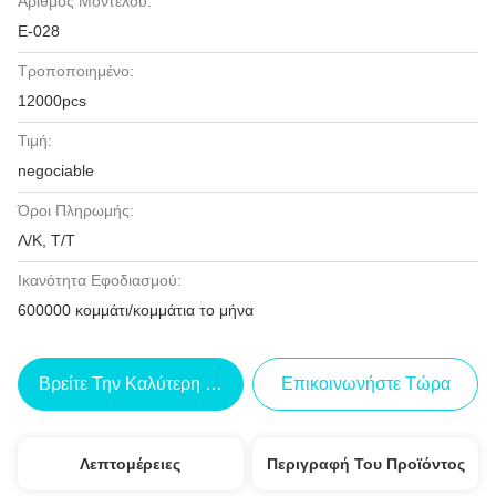
Αριθμός Μοντέλου:
Ε-028
Τροποποιημένο:
12000pcs
Τιμή:
negociable
Όροι Πληρωμής:
Λ/Κ, Τ/Τ
Ικανότητα Εφοδιασμού:
600000 κομμάτι/κομμάτια το μήνα
Βρείτε Την Καλύτερη Τιμή
Επικοινωνήστε Τώρα
Λεπτομέρειες
Περιγραφή Του Προϊόντος