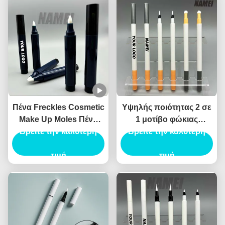
Πένα Freckles Cosmetic
Υψηλής ποιότητας 2 σε
Make Up Moles Πένα
1 μοτίβο φώκιας
Freckles Custom Logo
Βρείτε την καλύτερη
Eyeliner υγρό Eyeliner
Βρείτε την καλύτερη
OEM Wholesale
καλλυντικό Eyeliner
Περιέκτη Πένας
τιμή
συσκευασία Canthus
τιμή
Freckles
σήμανσης