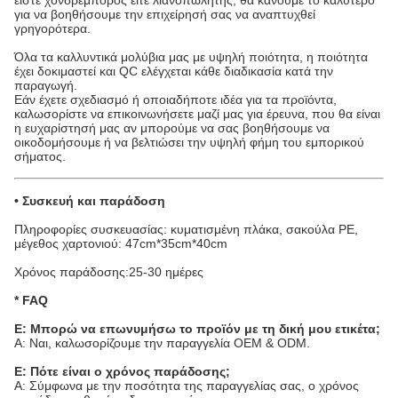
είστε χονδρέμπορος είτε λιανοπωλητής, θα κάνουμε το καλύτερο
για να βοηθήσουμε την επιχείρησή σας να αναπτυχθεί
γρηγορότερα.
Όλα τα καλλυντικά μολύβια μας με υψηλή ποιότητα, η ποιότητα
έχει δοκιμαστεί και QC ελέγχεται κάθε διαδικασία κατά την
παραγωγή.
Εάν έχετε σχεδιασμό ή οποιαδήποτε ιδέα για τα προϊόντα,
καλωσορίστε να επικοινωνήσετε μαζί μας για έρευνα, που θα είναι
η ευχαρίστησή μας αν μπορούμε να σας βοηθήσουμε να
οικοδομήσουμε ή να βελτιώσει την υψηλή φήμη του εμπορικού
σήματος.
• Συσκευή και παράδοση
Πληροφορίες συσκευασίας: κυματισμένη πλάκα, σακούλα PE,
μέγεθος χαρτονιού: 47cm*35cm*40cm
Χρόνος παράδοσης:25-30 ημέρες
* FAQ
Ε: Μπορώ να επωνυμήσω το προϊόν με τη δική μου ετικέτα;
Α: Ναι, καλωσορίζουμε την παραγγελία OEM & ODM.
Ε: Πότε είναι ο χρόνος παράδοσης;
Α: Σύμφωνα με την ποσότητα της παραγγελίας σας, ο χρόνος