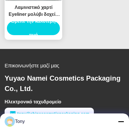
Λαμινιστικό χαρτί
Eyeliner μολύβι δοχείο
συσκευασίας σωλήνα
Βρείτε την καλύτερη
Eyeliner σωλήνα
ενέσεις φούσκωμα
τιμή
Επικοινωνήστε μαζί μας
Yuyao Namei Cosmetics Packaging
Co., Ltd.
Ηλεκτρονικό ταχυδρομείο
tony@chinacosmeticpackaging.com
Tony
Εργασιακό χρόνο