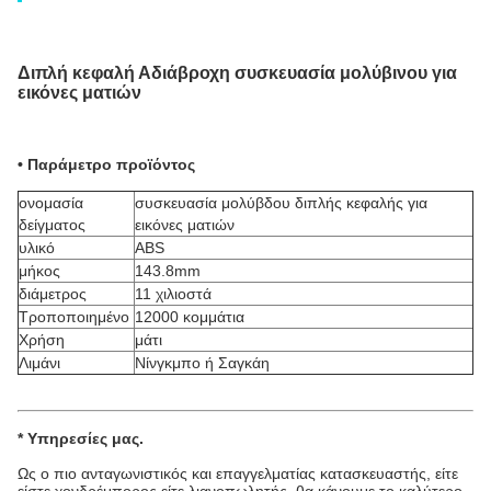
Διπλή κεφαλή Αδιάβροχη συσκευασία μολύβινου για
εικόνες ματιών
• Παράμετρο προϊόντος
ονομασία
συσκευασία μολύβδου διπλής κεφαλής για
δείγματος
εικόνες ματιών
υλικό
ABS
μήκος
143.8mm
διάμετρος
11 χιλιοστά
Τροποποιημένο
12000 κομμάτια
Χρήση
μάτι
Λιμάνι
Νίνγκμπο ή Σαγκάη
*
Υπηρεσίες μας
.
Ως ο πιο ανταγωνιστικός και επαγγελματίας κατασκευαστής, είτε