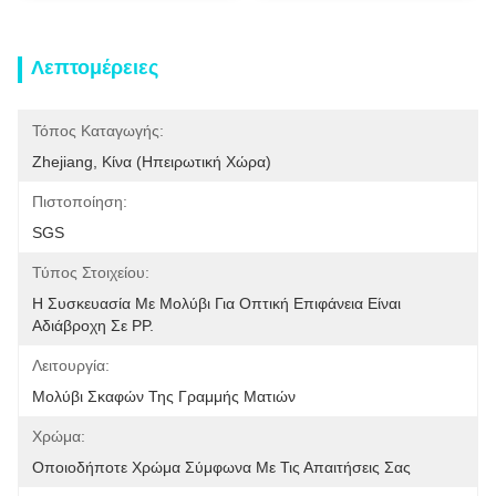
Λεπτομέρειες
Τόπος Καταγωγής:
Zhejiang, Κίνα (ηπειρωτική Χώρα)
Πιστοποίηση:
SGS
Τύπος Στοιχείου:
Η Συσκευασία Με Μολύβι Για Οπτική Επιφάνεια Είναι 
Αδιάβροχη Σε PP.
Λειτουργία:
Μολύβι Σκαφών Της Γραμμής Ματιών
Χρώμα:
Οποιοδήποτε Χρώμα Σύμφωνα Με Τις Απαιτήσεις Σας