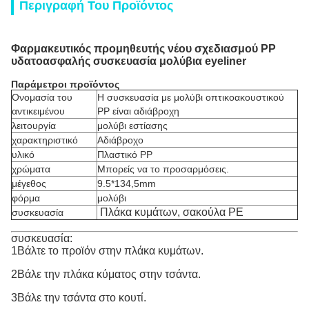
Περιγραφή Του Προϊόντος
Φαρμακευτικός προμηθευτής νέου σχεδιασμού PP
υδατοασφαλής συσκευασία μολύβια eyeliner
Παράμετροι προϊόντος
Ονομασία του
Η συσκευασία με μολύβι οπτικοακουστικού
αντικειμένου
PP είναι αδιάβροχη
λειτουργία
μολύβι εστίασης
χαρακτηριστικό
Αδιάβροχο
υλικό
Πλαστικό PP
χρώματα
Μπορείς να το προσαρμόσεις.
μέγεθος
9.5*134,5mm
φόρμα
μολύβι
Πλάκα κυμάτων, σακούλα PE
συσκευασία
συσκευασία:
1Βάλτε το προϊόν στην πλάκα κυμάτων.
2Βάλε την πλάκα κύματος στην τσάντα.
3Βάλε την τσάντα στο κουτί.