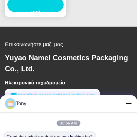
Eyeliner σωλήνα
ενέσεις φούσκωμα
τιμή
Επικοινωνήστε μαζί μας
Yuyao Namei Cosmetics Packaging
Co., Ltd.
Ηλεκτρονικό ταχυδρομείο
tony@chinacosmeticpackaging.com
Tony
Εργασιακό χρόνο
8:00-17:00
10:56 AM
Η διεύθυνσή μας
Good day, what product are you looking for?