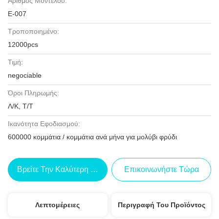
Αριθμός Μοντέλου:
Ε-007
Τροποποιημένο:
12000pcs
Τιμή:
negociable
Όροι Πληρωμής:
Λ/Κ, Τ/Τ
Ικανότητα Εφοδιασμού:
600000 κομμάτια / κομμάτια ανά μήνα για μολύβι φρύδι
Βρείτε Την Καλύτερη Τιμή
Επικοινωνήστε Τώρα
Λεπτομέρειες
Περιγραφή Του Προϊόντος