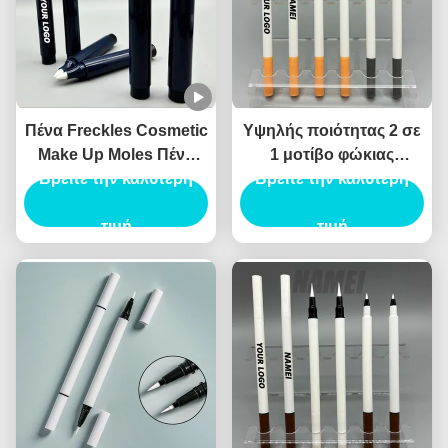
Πένα Freckles Cosmetic
Υψηλής ποιότητας 2 σε
Make Up Moles Πένα
1 μοτίβο φώκιας
Freckles Custom Logo
Βρείτε την καλύτερη
Eyeliner υγρό Eyeliner
Βρείτε την καλύτερη
OEM Wholesale
καλλυντικό Eyeliner
Περιέκτη Πένας
τιμή
συσκευασία Canthus
τιμή
Freckles
σήμανσης